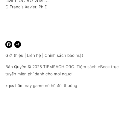
Bài Học Vô Giá Từ Điều Bình Dị
G Francis Xavier. Ph D
Giới thiệu
|
Liên hệ
|
Chính sách bảo mật
Bản Quyền © 2025
TIEMSACH.ORG
. Tiệm sách eBook trực
tuyến miễn phí dành cho mọi người.
kqxs hôm nay
game nổ hũ đổi thưởng