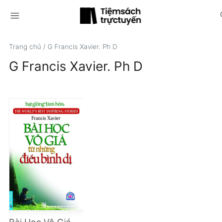
menu
s
Trang chủ
/
G Francis Xavier. Ph D
G Francis Xavier. Ph D