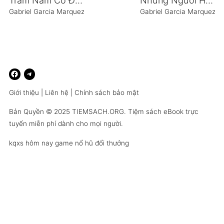
Trăm Năm Cô Đơn
Những Người Hành Hương Kỳ Lạ
Gabriel Garcia Marquez
Gabriel Garcia Marquez
Giới thiệu
|
Liên hệ
|
Chính sách bảo mật
Bản Quyền © 2025
TIEMSACH.ORG
. Tiệm sách eBook trực
tuyến miễn phí dành cho mọi người.
kqxs hôm nay
game nổ hũ đổi thưởng