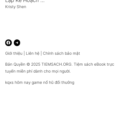
Lập Kế Hoạch Quản Lý Tài Chính Cá Nhân
Kristy Shen
Giới thiệu
|
Liên hệ
|
Chính sách bảo mật
Bản Quyền © 2025
TIEMSACH.ORG
. Tiệm sách eBook trực
tuyến miễn phí dành cho mọi người.
kqxs hôm nay
game nổ hũ đổi thưởng