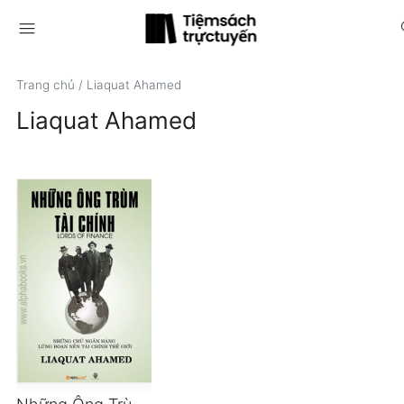
menu
s
Trang chủ
/
Liaquat Ahamed
Liaquat Ahamed