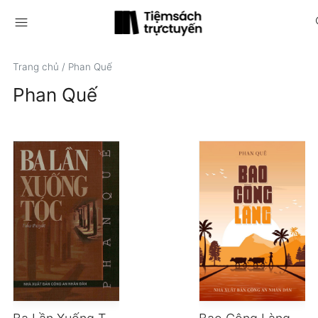
menu
s
Trang chủ
/
Phan Quế
Phan Quế