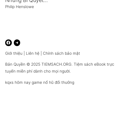
Những Bí Quyết Căn Bản Để Thành Công Trong PR
Philip Henslowe
Giới thiệu
|
Liên hệ
|
Chính sách bảo mật
Bản Quyền © 2025
TIEMSACH.ORG
. Tiệm sách eBook trực
tuyến miễn phí dành cho mọi người.
kqxs hôm nay
game nổ hũ đổi thưởng