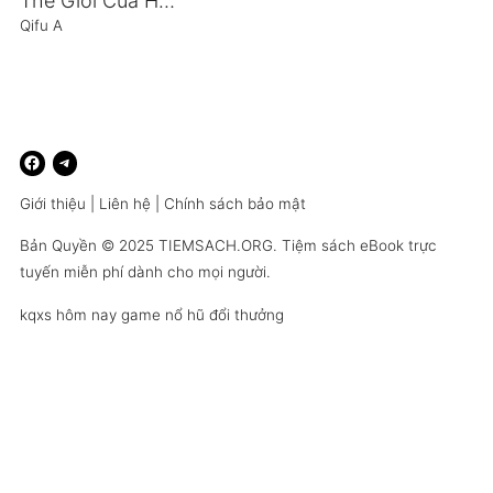
Thế Giới Của Hắn Là Một Màu Hồng
Qifu A
Giới thiệu
|
Liên hệ
|
Chính sách bảo mật
Bản Quyền © 2025
TIEMSACH.ORG
. Tiệm sách eBook trực
tuyến miễn phí dành cho mọi người.
kqxs hôm nay
game nổ hũ đổi thưởng