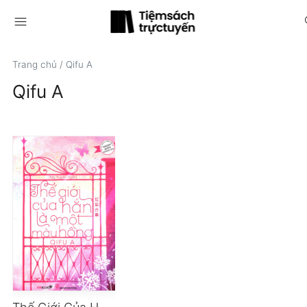
menu
s
Trang chủ
/
Qifu A
Qifu A