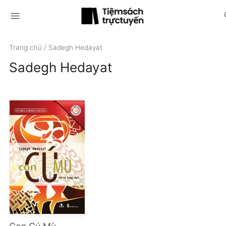
menu
s
Trang chủ
/
Sadegh Hedayat
Sadegh Hedayat