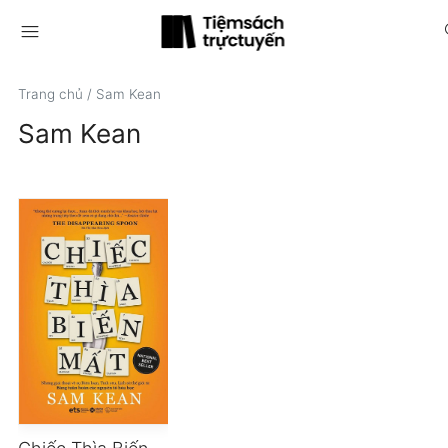
menu
s
Trang chủ
/
Sam Kean
Sam Kean