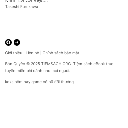
Mình Là Cá Việc Của Mình Là Bơi
Takeshi Furukawa
Giới thiệu
|
Liên hệ
|
Chính sách bảo mật
Bản Quyền © 2025
TIEMSACH.ORG
. Tiệm sách eBook trực
tuyến miễn phí dành cho mọi người.
kqxs hôm nay
game nổ hũ đổi thưởng