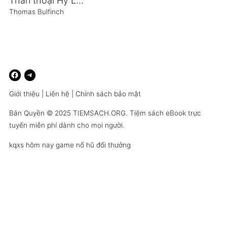
Thần thoại Hy Lạp – Những anh hùng Hy Lạp: Odysseus và hành trình trở về quê hương
Thomas Bulfinch
Giới thiệu
|
Liên hệ
|
Chính sách bảo mật
Bản Quyền © 2025
TIEMSACH.ORG
. Tiệm sách eBook trực
tuyến miễn phí dành cho mọi người.
kqxs hôm nay
game nổ hũ đổi thưởng