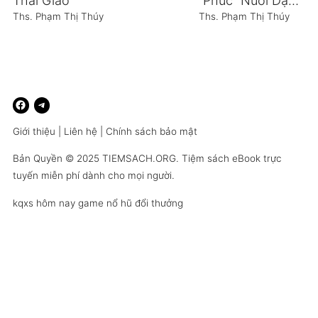
Thai Giáo
“Phúc” Nuôi Dạy Con
Ths. Phạm Thị Thúy
Ths. Phạm Thị Thúy
Giới thiệu
|
Liên hệ
|
Chính sách bảo mật
Bản Quyền © 2025
TIEMSACH.ORG
. Tiệm sách eBook trực
tuyến miễn phí dành cho mọi người.
kqxs hôm nay
game nổ hũ đổi thưởng