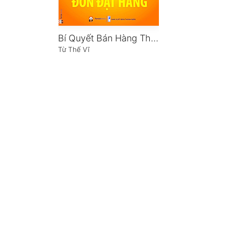
Bí Quyết Bán Hàng Thành Công – Sau 5 Phút Bạn Có Được Đơn Đặt Hàng
Từ Thế Vĩ