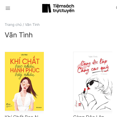
menu
s
Trang chủ
/
Vãn Tình
Vãn Tình