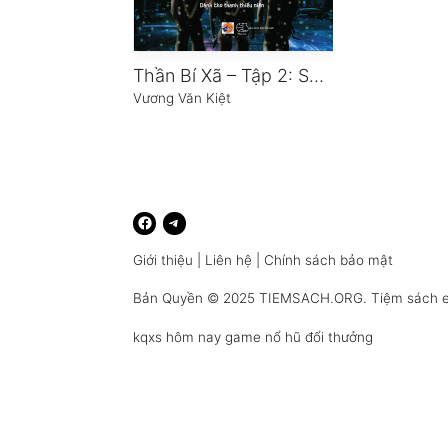
Thần Bí Xã – Tập 2: Sự Kiện Kỳ Bí Dưới Chân Núi Tuyết
Vương Văn Kiệt
Giới thiệu
|
Liên hệ
|
Chính sách bảo mật
Bản Quyền © 2025
TIEMSACH.ORG
. Tiệm sách 
kqxs hôm nay
game nổ hũ đổi thưởng