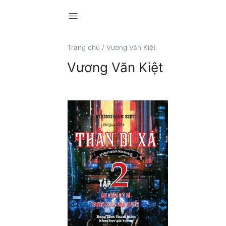
menu
Trang chủ
/
Vương Văn Kiệt
Vương Văn Kiệt