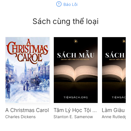
report
Báo Lỗi
Sách cùng thể loại
A Christmas Carol
Tâm Lý Học Tội Phạm 2
Charles Dickens
Stanton E. Samenow
Anne Rutledge