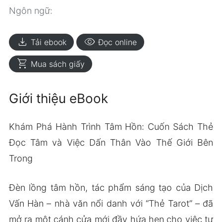
Ngôn ngữ:
download
visibility
Tải ebook
Đọc online
shopping_cart
Mua sách giấy
Giới thiệu eBook
Khám Phá Hành Trình Tâm Hồn: Cuốn Sách Thẻ
Đọc Tâm và Việc Dấn Thân Vào Thế Giới Bên
Trong
Đèn lồng tâm hồn, tác phẩm sáng tạo của Dịch
Vấn Hàn – nhà văn nổi danh với “Thẻ Tarot” – đã
mở ra một cánh cửa mới đầy hứa hẹn cho việc tự