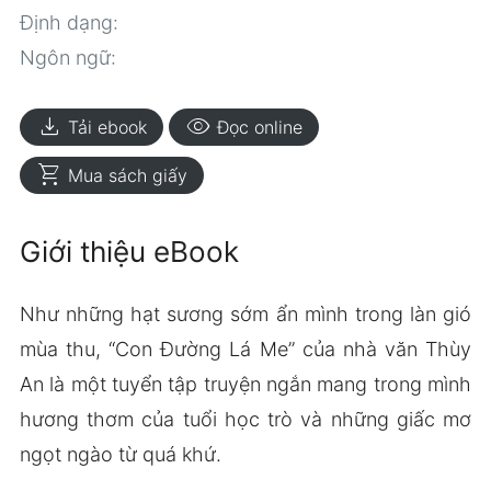
Định dạng:
Ngôn ngữ:
download
visibility
Tải ebook
Đọc online
shopping_cart
Mua sách giấy
Giới thiệu eBook
Như những hạt sương sớm ẩn mình trong làn gió
mùa thu, “Con Đường Lá Me” của nhà văn Thùy
An là một tuyển tập truyện ngắn mang trong mình
hương thơm của tuổi học trò và những giấc mơ
ngọt ngào từ quá khứ.