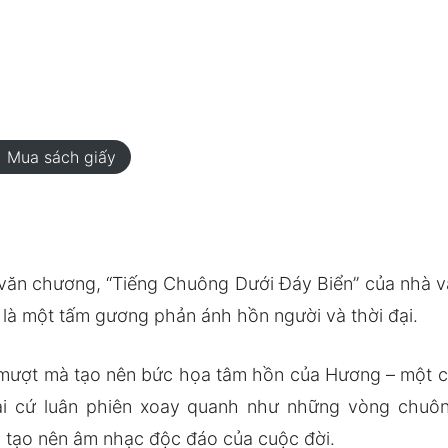
rt
Mua sách giấy
n văn chương, “Tiếng Chuông Dưới Đáy Biển” của nhà
n là một tấm gương phản ánh hồn người và thời đại.
mượt mà tạo nên bức họa tâm hồn của Hương – một c
i cứ luân phiên xoay quanh như những vòng chuông
 tạo nên âm nhạc độc đáo của cuộc đời.