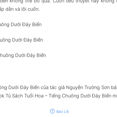
đến không thể bỏ qua. Cuốn tiểu thuyết này không 
p dẫn và lôi cuốn.
uông Dưới Đáy Biển
huông Dưới Đáy Biển
Chuông Dưới Đáy Biển
ông Dưới Đáy Biển của tác giả Nguyễn Trường Sơn b
k Tủ Sách Tuổi Hoa – Tiếng Chuông Dưới Đáy Biển miễ
report
Báo Lỗi