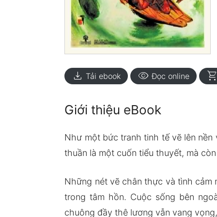
download
visibility
shopping_ca
Tải ebook
Đọc online
Giới thiệu eBook
Như một bức tranh tinh tế vẽ lên nề
thuần là một cuốn tiểu thuyết, mà cò
Những nét vẽ chân thực và tình cảm 
trong tâm hồn. Cuộc sống bên ngoà
chuông đầy thê lương vẫn vang vọng,