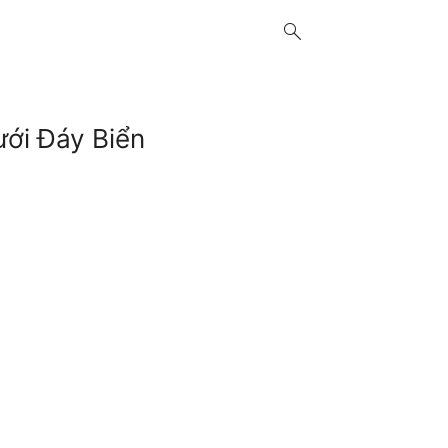
search
ưới Đáy Biển