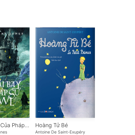
Lâu Đài Bay Của Pháp Sư Howl
Hoàng Tử Bé
Peter Pan
ones
Antoine De Saint-Exupéry
James M. Barrie