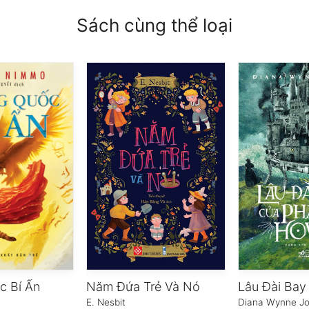
Sách cùng thể loại
c Bí Ẩn
Năm Đứa Trẻ Và Nó
E. Nesbit
Diana Wynne J