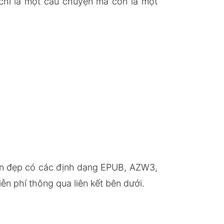
chỉ là một câu chuyện mà còn là một
ản đẹp có các định dạng EPUB, AZW3,
n phí thông qua liên kết bên dưới.