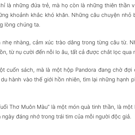
ỉ là những đứa trẻ, mà họ còn là những thiên thần vớ
những khoảnh khắc khó khăn. Những câu chuyện nhỏ 
g lòng chúng ta.
ưa nhẹ nhàng, cảm xúc trào dâng trong từng câu từ.
n, từ nụ cười đến nỗi lo âu, tất cả được chắt lọc qua 
ột cuốn sách, mà là một hộp Pandora đang chờ đợi
c du hành vào thế giới hồn nhiên, tìm lại những hạnh
“Tuổi Thơ Muôn Màu” là một món quà tinh thần, là một 
n ngày đáng nhớ trong trái tim của mỗi người độc giả.