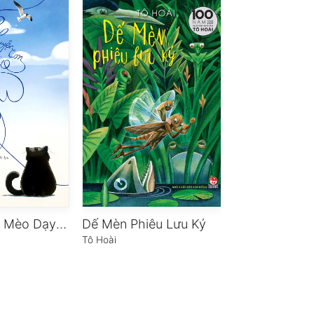
Chuyện Con Mèo Dạy Hải Âu Bay
Dế Mèn Phiêu Lưu Ký
Peter Pan
Tô Hoài
James M. Barrie