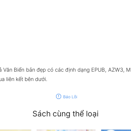
ả Văn Biển bản đẹp có các định dạng EPUB, AZW3, MO
 liên kết bên dưới.
report
Báo Lỗi
Sách cùng thể loại