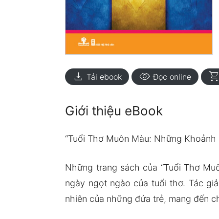
download
visibility
shopping_ca
Tải ebook
Đọc online
Giới thiệu eBook
“Tuổi Thơ Muôn Màu: Những Khoảnh 
Những trang sách của “Tuổi Thơ Muôn
ngày ngọt ngào của tuổi thơ. Tác gi
nhiên của những đứa trẻ, mang đến ch