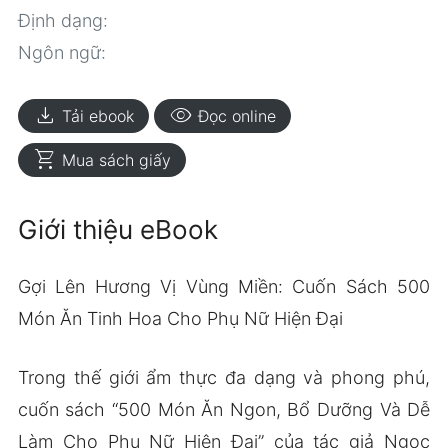
Định dạng:
Ngôn ngữ:
download
visibility
Tải ebook
Đọc online
shopping_cart
Mua sách giấy
Giới thiệu eBook
Gợi Lên Hương Vị Vùng Miền: Cuốn Sách 500
Món Ăn Tinh Hoa Cho Phụ Nữ Hiện Đại
Trong thế giới ẩm thực đa dạng và phong phú,
cuốn sách “500 Món Ăn Ngon, Bổ Dưỡng Và Dễ
Làm Cho Phụ Nữ Hiện Đại” của tác giả Ngọc