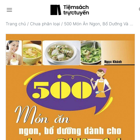
menu
s
Trang chủ
/
Chưa phân loại
/
500 Món Ăn Ngon, Bổ Dưỡng Và Dễ Làm Cho Phụ Nữ Hiện Đại