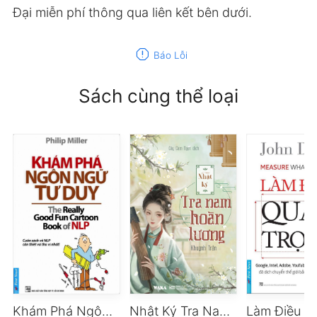
Đại miễn phí thông qua liên kết bên dưới.
report
Báo Lỗi
Sách cùng thể loại
Khám Phá Ngôn Ngữ Tư Duy
Nhật Ký Tra Nam Hoàn Lương