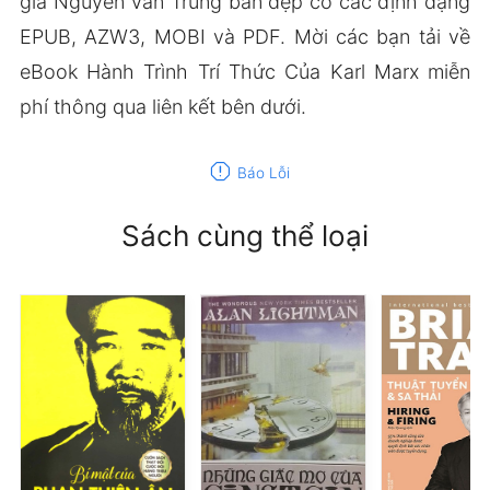
giả Nguyễn Văn Trung bản đẹp có các định dạng
EPUB, AZW3, MOBI và PDF. Mời các bạn tải về
eBook Hành Trình Trí Thức Của Karl Marx miễn
phí thông qua liên kết bên dưới.
report
Báo Lỗi
Sách cùng thể loại