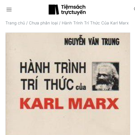
menu
s
Trang chủ
/
Chưa phân loại
/
Hành Trình Trí Thức Của Karl Marx