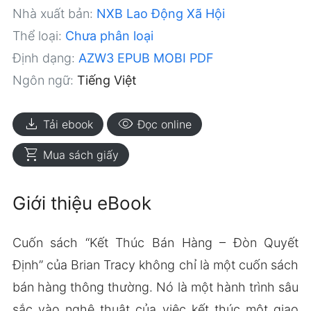
Nhà xuất bản:
NXB Lao Động Xã Hội
Thể loại:
Chưa phân loại
Định dạng:
AZW3
EPUB
MOBI
PDF
Ngôn ngữ:
Tiếng Việt
download
visibility
Tải ebook
Đọc online
shopping_cart
Mua sách giấy
Giới thiệu eBook
Cuốn sách “Kết Thúc Bán Hàng – Đòn Quyết
Định” của Brian Tracy không chỉ là một cuốn sách
bán hàng thông thường. Nó là một hành trình sâu
sắc vào nghệ thuật của việc kết thúc một giao