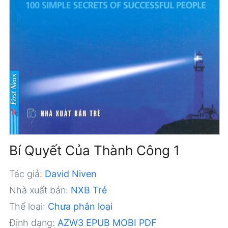
Bí Quyết Của Thành Công 1
Tác giả:
David Niven
Nhà xuất bản:
NXB Trẻ
Thể loại:
Chưa phân loại
Định dạng:
AZW3
EPUB
MOBI
PDF