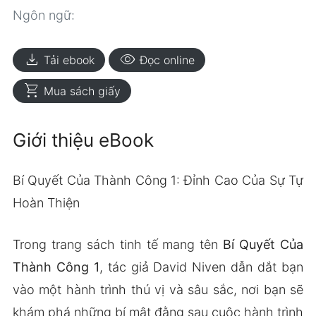
Ngôn ngữ:
download
visibility
Tải ebook
Đọc online
shopping_cart
Mua sách giấy
Giới thiệu eBook
Bí Quyết Của Thành Công 1: Đỉnh Cao Của Sự Tự
Hoàn Thiện
Trong trang sách tinh tế mang tên
Bí Quyết Của
Thành Công 1
, tác giả David Niven dẫn dắt bạn
vào một hành trình thú vị và sâu sắc, nơi bạn sẽ
khám phá những bí mật đằng sau cuộc hành trình