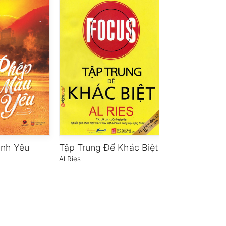
ình Yêu
Tập Trung Để Khác Biệt
Al Ries
Hugh Macleod