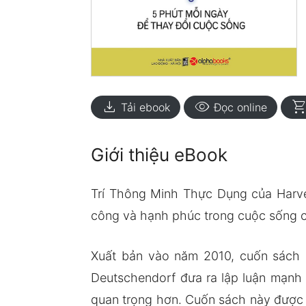
download
visibility
shopping_ca
Tải ebook
Đọc online
Giới thiệu eBook
Trí Thông Minh Thực Dụng của Harve
công và hạnh phúc trong cuộc sống củ
Xuất bản vào năm 2010, cuốn sách 
Deutschendorf đưa ra lập luận mạnh 
quan trọng hơn. Cuốn sách này được