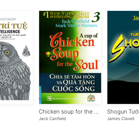
ệ
Chicken soup for the soul 3 – Chia sẻ tâm hồn & Quà tặng cuộc sống
Shogun Tướ
Jack Canfield
James Clavell