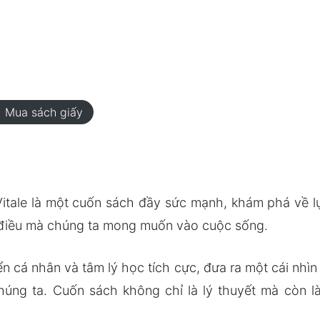
rt
Mua sách giấy
Vitale là một cuốn sách đầy sức mạnh, khám phá về lự
 điều mà chúng ta mong muốn vào cuộc sống.
iển cá nhân và tâm lý học tích cực, đưa ra một cái nhì
húng ta. Cuốn sách không chỉ là lý thuyết mà còn 