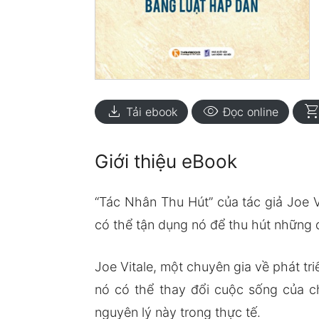
download
visibility
shopping_ca
Tải ebook
Đọc online
Giới thiệu eBook
“Tác Nhân Thu Hút” của tác giả Joe 
có thể tận dụng nó để thu hút những
Joe Vitale, một chuyên gia về phát tr
nó có thể thay đổi cuộc sống của c
nguyên lý này trong thực tế.