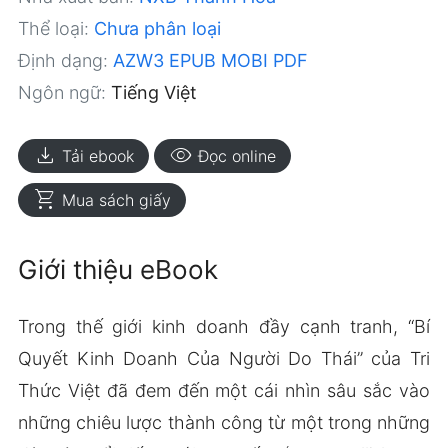
Thể loại:
Chưa phân loại
Định dạng:
AZW3
EPUB
MOBI
PDF
Ngôn ngữ:
Tiếng Việt
download
visibility
Tải ebook
Đọc online
shopping_cart
Mua sách giấy
Giới thiệu eBook
Trong thế giới kinh doanh đầy cạnh tranh, “Bí
Quyết Kinh Doanh Của Người Do Thái” của Tri
Thức Việt đã đem đến một cái nhìn sâu sắc vào
những chiêu lược thành công từ một trong những