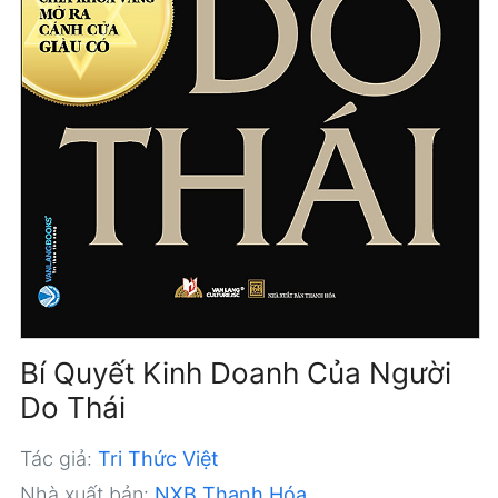
Bí Quyết Kinh Doanh Của Người
Do Thái
Tác giả:
Tri Thức Việt
Nhà xuất bản:
NXB Thanh Hóa