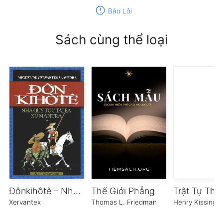
report
Báo Lỗi
Sách cùng thể loại
Đônkihôtê – Nhà Quý Tộc Tài Ba Xứ Mantra
Thế Giới Phẳng
Trật Tự Thế 
Xervantex
Thomas L. Friedman
Henry Kissinger