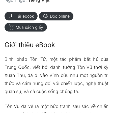
Ngôn ngữ:
Tiếng Việt
download
visibility
Tải ebook
Đọc online
shopping_cart
Mua sách giấy
Giới thiệu eBook
Binh pháp Tôn Tử, một tác phẩm bất hủ của
Trung Quốc, viết bởi danh tướng Tôn Vũ thời kỳ
Xuân Thu, đã đi vào vĩnh cửu như một nguồn tri
thức và cảm hứng đối với chiến lược, nghệ thuật
quân sự, và cả cuộc sống chúng ta.
Tôn Vũ đã vẽ ra một bức tranh sâu sắc về chiến