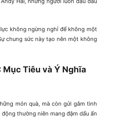
ư Andy Hải, những người luôn đau đáu
ỗ lực không ngừng nghỉ để không một
. Sự chung sức này tạo nên một không
: Mục Tiêu và Ý Nghĩa
 những món quà, mà còn gửi gắm tình
ạt động thường niên mang đậm dấu ấn