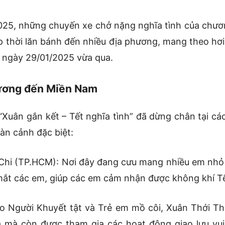
5, những chuyến xe chở nặng nghĩa tình của chương
ịp thời lăn bánh đến nhiều địa phương, mang theo hơ
o ngày 29/01/2025 vừa qua.
ương đến Miền Nam
“Xuân gắn kết – Tết nghĩa tình” đã dừng chân tại cá
oàn cảnh đặc biệt:
 Chi (TP.HCM): Nơi đây đang cưu mang nhiều em nhỏ
 mắt các em, giúp các em cảm nhận được không khí T
o Người Khuyết tật và Trẻ em mồ côi, Xuân Thới T
 mà còn được tham gia các hoạt động giao lưu vu