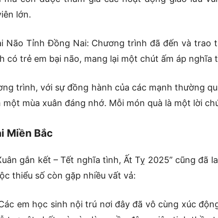
iên lớn.
i Não Tỉnh Đồng Nai: Chương trình đã đến và trao 
h có trẻ em bại não, mang lại một chút ấm áp nghĩa t
ng trình, với sự đồng hành của các mạnh thường q
 một mùa xuân đáng nhớ. Mỗi món quà là một lời ch
i Miền Bắc
ân gắn kết – Tết nghĩa tình, Ất Tỵ 2025” cũng đã la
ộc thiểu số còn gặp nhiều vất vả:
: Các em học sinh nội trú nơi đây đã vô cùng xúc độ