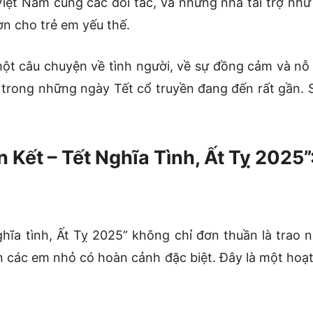
Việt Nam cùng các đối tác, và những nhà tài trợ nh
ơn cho trẻ em yếu thế.
 một câu chuyện về tình người, về sự đồng cảm và n
t là trong những ngày Tết cổ truyền đang đến rất gần
Kết – Tết Nghĩa Tình, Ất Tỵ 2025”
ghĩa tình, Ất Tỵ 2025” không chỉ đơn thuần là trao
 các em nhỏ có hoàn cảnh đặc biệt. Đây là một ho