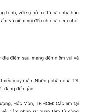
 trình, với sự hỗ trợ từ các nhà hảo
i ấm và niềm vui đến cho các em nhỏ.
c địa điểm sau, mang đến niềm vui và
 thiếu may mắn. Những phần quà Tết
ết đang đến gần.
hượng, Hóc Môn, TP.HCM: Các em tại
i vẻ, cảm nhận sự quan tâm từ cộng