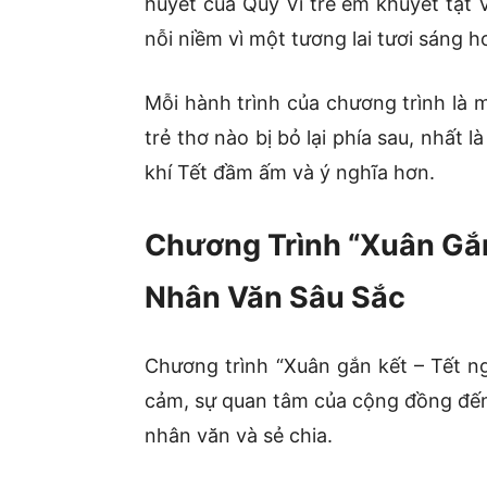
huyết của Quỹ Vì trẻ em khuyết tật 
nỗi niềm vì một tương lai tươi sáng h
Mỗi hành trình của chương trình là
trẻ thơ nào bị bỏ lại phía sau, nhấ
khí Tết đầm ấm và ý nghĩa hơn.
Chương Trình “Xuân Gắn 
Nhân Văn Sâu Sắc
Chương trình “Xuân gắn kết – Tết n
cảm, sự quan tâm của cộng đồng đến
nhân văn và sẻ chia.