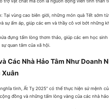
ỗ trợ vật chất mà còn là nguồn động viên tinh thần t
ên: Tại vùng cao biên giới, những món quà Tết sớm t
i và sự ấm áp, giúp các em và thầy cô vơi bớt những 
ứa đựng tấm lòng thơm thảo, giúp các em học sinh
 sự quan tâm của xã hội.
 và Các Nhà Hảo Tâm Như Doanh N
c Xuân
 nghĩa tình, Ất Tỵ 2025” có thể thực hiện sứ mệnh c
a cộng đồng và những tấm lòng vàng của các nhà hảo