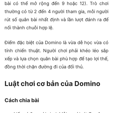
bài có thể mở rộng đến 9 hoặc 12). Trò chơi
thường có từ 2 đến 4 người tham gia, mỗi người
rút số quân bài nhất định và lần lượt đánh ra để
nối thành chuỗi hợp lệ.
Điểm đặc biệt của Domino là vừa dễ học vừa có
tính chiến thuật. Người chơi phải khéo léo sắp
xếp và lựa chọn quân bài phù hợp để tạo lợi thế,
đồng thời chặn đường đi của đối thủ.
Luật chơi cơ bản của Domino
Cách chia bài