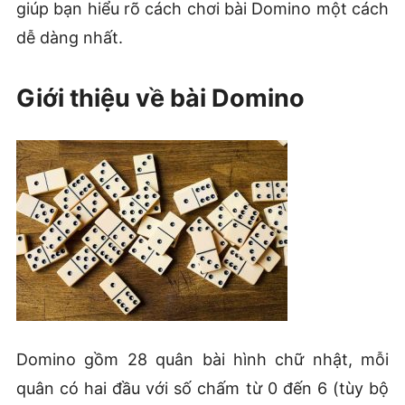
giúp bạn hiểu rõ cách chơi bài Domino một cách
dễ dàng nhất.
Giới thiệu về bài Domino
Domino gồm 28 quân bài hình chữ nhật, mỗi
quân có hai đầu với số chấm từ 0 đến 6 (tùy bộ