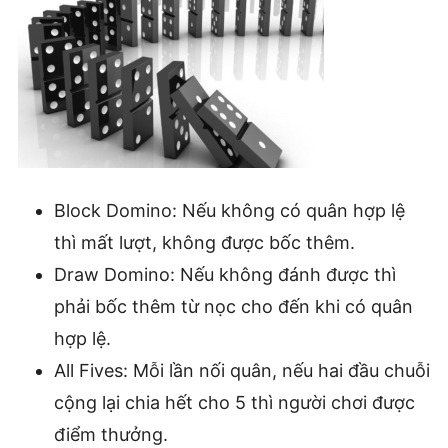
Block Domino: Nếu không có quân hợp lệ
thì mất lượt, không được bốc thêm.
Draw Domino: Nếu không đánh được thì
phải bốc thêm từ nọc cho đến khi có quân
hợp lệ.
All Fives: Mỗi lần nối quân, nếu hai đầu chuỗi
cộng lại chia hết cho 5 thì người chơi được
điểm thưởng.