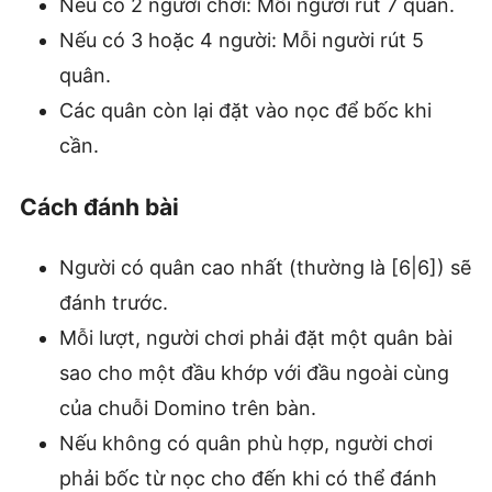
Nếu có 2 người chơi: Mỗi người rút 7 quân.
Nếu có 3 hoặc 4 người: Mỗi người rút 5
quân.
Các quân còn lại đặt vào nọc để bốc khi
cần.
Cách đánh bài
Người có quân cao nhất (thường là [6|6]) sẽ
đánh trước.
Mỗi lượt, người chơi phải đặt một quân bài
sao cho một đầu khớp với đầu ngoài cùng
của chuỗi Domino trên bàn.
Nếu không có quân phù hợp, người chơi
phải bốc từ nọc cho đến khi có thể đánh