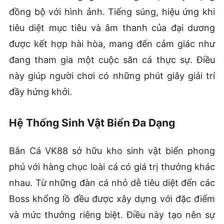
đồng bộ với hình ảnh. Tiếng súng, hiệu ứng khi
tiêu diệt mục tiêu và âm thanh của đại dương
được kết hợp hài hòa, mang đến cảm giác như
đang tham gia một cuộc săn cá thực sự. Điều
này giúp người chơi có những phút giây giải trí
đầy hứng khởi.
Hệ Thống Sinh Vật Biển Đa Dạng
Bắn Cá VK88 sở hữu kho sinh vật biển phong
phú với hàng chục loài cá có giá trị thưởng khác
nhau. Từ những đàn cá nhỏ dễ tiêu diệt đến các
Boss khổng lồ đều được xây dựng với đặc điểm
và mức thưởng riêng biệt. Điều này tạo nên sự