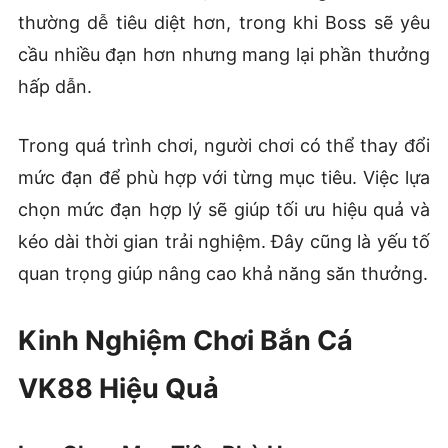
thường dễ tiêu diệt hơn, trong khi Boss sẽ yêu
cầu nhiều đạn hơn nhưng mang lại phần thưởng
hấp dẫn.
Trong quá trình chơi, người chơi có thể thay đổi
mức đạn để phù hợp với từng mục tiêu. Việc lựa
chọn mức đạn hợp lý sẽ giúp tối ưu hiệu quả và
kéo dài thời gian trải nghiệm. Đây cũng là yếu tố
quan trọng giúp nâng cao khả năng săn thưởng.
Kinh Nghiệm Chơi Bắn Cá
VK88 Hiệu Quả