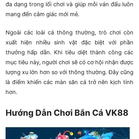
đa dạng trong lối chơi và giúp mỗi ván đấu luôn
mang đến cảm giác mới mẻ.
Ngoài các loài cá thông thường, trò chơi còn
xuất hiện nhiều sinh vật đặc biệt với phần
thưởng hấp dẫn. Khi tiêu diệt thành công các
mục tiêu này, người chơi sẽ có cơ hội nhận được
lượng xu lớn hơn so với thông thường. Đây cũng
là điểm khiến các màn săn cá trở nên kịch tính
hơn.
Hướng Dẫn Chơi Bắn Cá VK88