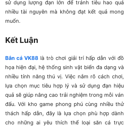
sử dụng lượng đạn lớn để tránh tiêu hao quá
nhiều tài nguyên mà không đạt kết quả mong
muốn.
Kết Luận
Bắn cá VK88
là trò chơi giải trí hấp dẫn với đồ
họa hiện đại, hệ thống sinh vật biển đa dạng và
nhiều tính năng thú vị. Việc nắm rõ cách chơi,
lựa chọn mục tiêu hợp lý và sử dụng đạn hiệu
quả sẽ giúp nâng cao trải nghiệm trong mỗi ván
đấu. Với kho game phong phú cùng nhiều thử
thách hấp dẫn, đây là lựa chọn phù hợp dành
cho những ai yêu thích thể loại săn cá trực