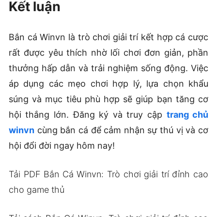
Kết luận
Bắn cá Winvn là trò chơi giải trí kết hợp cá cược
rất được yêu thích nhờ lối chơi đơn giản, phần
thưởng hấp dẫn và trải nghiệm sống động. Việc
áp dụng các mẹo chơi hợp lý, lựa chọn khẩu
súng và mục tiêu phù hợp sẽ giúp bạn tăng cơ
hội thắng lớn. Đăng ký và truy cập
trang chủ
winvn
cùng bắn cá để cảm nhận sự thú vị và cơ
hội đổi đời ngay hôm nay!
Tải PDF Bắn Cá Winvn: Trò chơi giải trí đỉnh cao
cho game thủ