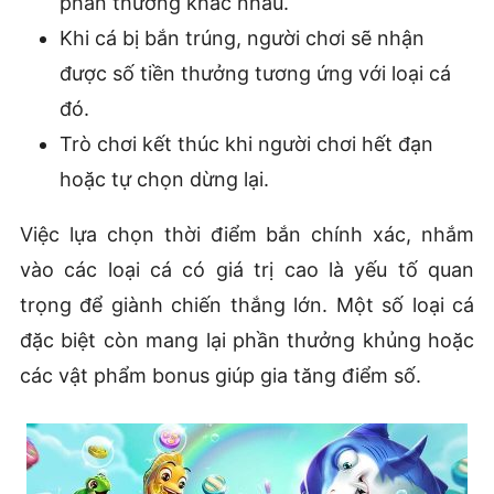
phần thưởng khác nhau.
Khi cá bị bắn trúng, người chơi sẽ nhận
được số tiền thưởng tương ứng với loại cá
đó.
Trò chơi kết thúc khi người chơi hết đạn
hoặc tự chọn dừng lại.
Việc lựa chọn thời điểm bắn chính xác, nhắm
vào các loại cá có giá trị cao là yếu tố quan
trọng để giành chiến thắng lớn. Một số loại cá
đặc biệt còn mang lại phần thưởng khủng hoặc
các vật phẩm bonus giúp gia tăng điểm số.