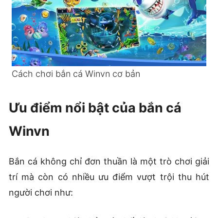
Cách chơi bắn cá Winvn cơ bản
Ưu điểm nổi bật của bắn cá
Winvn
Bắn cá không chỉ đơn thuần là một trò chơi giải
trí mà còn có nhiều ưu điểm vượt trội thu hút
người chơi như: