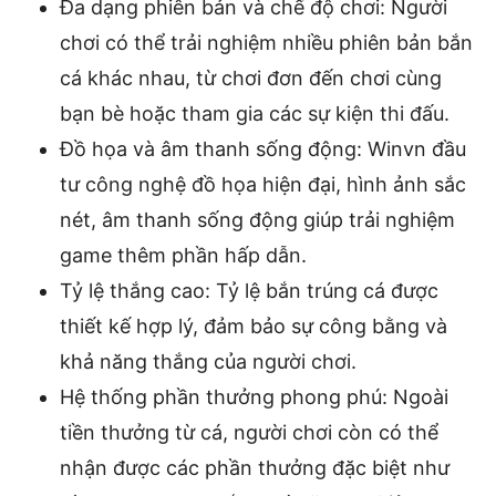
Đa dạng phiên bản và chế độ chơi: Người
chơi có thể trải nghiệm nhiều phiên bản bắn
cá khác nhau, từ chơi đơn đến chơi cùng
bạn bè hoặc tham gia các sự kiện thi đấu.
Đồ họa và âm thanh sống động: Winvn đầu
tư công nghệ đồ họa hiện đại, hình ảnh sắc
nét, âm thanh sống động giúp trải nghiệm
game thêm phần hấp dẫn.
Tỷ lệ thắng cao: Tỷ lệ bắn trúng cá được
thiết kế hợp lý, đảm bảo sự công bằng và
khả năng thắng của người chơi.
Hệ thống phần thưởng phong phú: Ngoài
tiền thưởng từ cá, người chơi còn có thể
nhận được các phần thưởng đặc biệt như