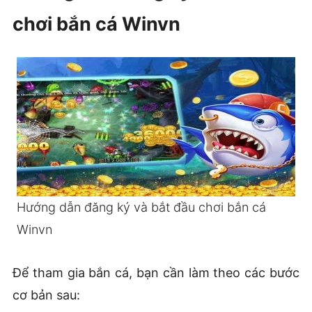
chơi bắn cá Winvn
Hướng dẫn đăng ký và bắt đầu chơi bắn cá
Winvn
Để tham gia bắn cá, bạn cần làm theo các bước
cơ bản sau: