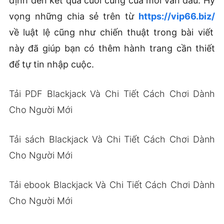
định đến kết quả cuối cùng của mỗi ván đấu. Hy
vọng những chia sẻ trên từ
https://vip66.biz/
về luật lệ cũng như chiến thuật trong bài viết
này đã giúp bạn có thêm hành trang cần thiết
để tự tin nhập cuộc.
Tải PDF Blackjack Và Chi Tiết Cách Chơi Dành
Cho Người Mới
Tải sách Blackjack Và Chi Tiết Cách Chơi Dành
Cho Người Mới
Tải ebook Blackjack Và Chi Tiết Cách Chơi Dành
Cho Người Mới