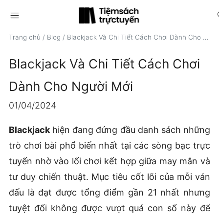
menu
s
Trang chủ
/
Blog
/
Blackjack Và Chi Tiết Cách Chơi Dành Cho Người Mới
Blackjack Và Chi Tiết Cách Chơi
Dành Cho Người Mới
01/04/2024
Blackjack
hiện đang đứng đầu danh sách những
trò chơi bài phổ biến nhất tại các sòng bạc trực
tuyến nhờ vào lối chơi kết hợp giữa may mắn và
tư duy chiến thuật. Mục tiêu cốt lõi của mỗi ván
đấu là đạt được tổng điểm gần 21 nhất nhưng
tuyệt đối không được vượt quá con số này để