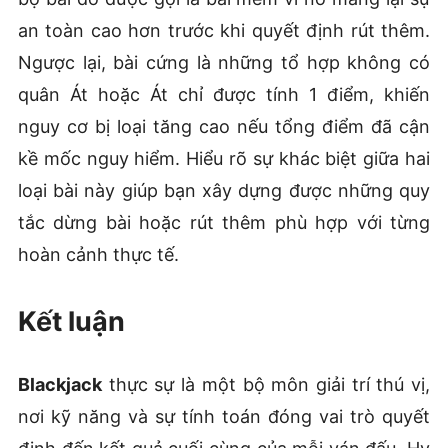
an toàn cao hơn trước khi quyết định rút thêm.
Ngược lại, bài cứng là những tổ hợp không có
quân Át hoặc Át chỉ được tính 1 điểm, khiến
nguy cơ bị loại tăng cao nếu tổng điểm đã cận
kề mốc nguy hiểm. Hiểu rõ sự khác biệt giữa hai
loại bài này giúp bạn xây dựng được những quy
tắc dừng bài hoặc rút thêm phù hợp với từng
hoàn cảnh thực tế.
Kết luận
Blackjack
thực sự là một bộ môn giải trí thú vị,
nơi kỹ năng và sự tính toán đóng vai trò quyết