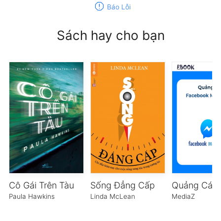
report
Báo Lỗi
Sách hay cho bạn
Cô Gái Trên Tàu
Sống Đẳng Cấp
Paula Hawkins
Linda McLean
MediaZ