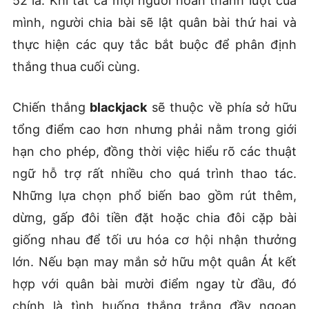
52 lá. Khi tất cả mọi người hoàn thành lượt của
mình, người chia bài sẽ lật quân bài thứ hai và
thực hiện các quy tắc bắt buộc để phân định
thắng thua cuối cùng.
Chiến thắng
blackjack
sẽ thuộc về phía sở hữu
tổng điểm cao hơn nhưng phải nằm trong giới
hạn cho phép, đồng thời việc hiểu rõ các thuật
ngữ hỗ trợ rất nhiều cho quá trình thao tác.
Những lựa chọn phổ biến bao gồm rút thêm,
dừng, gấp đôi tiền đặt hoặc chia đôi cặp bài
giống nhau để tối ưu hóa cơ hội nhận thưởng
lớn. Nếu bạn may mắn sở hữu một quân Át kết
hợp với quân bài mười điểm ngay từ đầu, đó
chính là tình huống thắng trắng đầy ngoạn