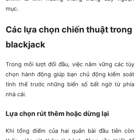
mục.
Các lựa chọn chiến thuật trong
blackjack
Trong mỗi lượt đối đầu, việc nắm vững các tùy
chọn hành động giúp bạn chủ động kiểm soát
tình thế trước những biến số bất ngờ từ phía
nhà cái.
Lựa chọn rút thêm hoặc dừng lại
Khi tổng điểm của hai quân bài đầu tiên còn