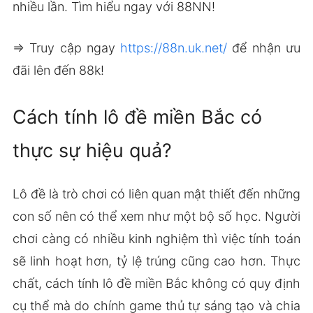
nhiều lần. Tìm hiểu ngay với 88NN!
⇒ Truy cập ngay
https://88n.uk.net/
để nhận ưu
đãi lên đến 88k!
Cách tính lô đề miền Bắc có
thực sự hiệu quả?
Lô đề là trò chơi có liên quan mật thiết đến những
con số nên có thể xem như một bộ số học. Người
chơi càng có nhiều kinh nghiệm thì việc tính toán
sẽ linh hoạt hơn, tỷ lệ trúng cũng cao hơn. Thực
chất, cách tính lô đề miền Bắc không có quy định
cụ thể mà do chính game thủ tự sáng tạo và chia