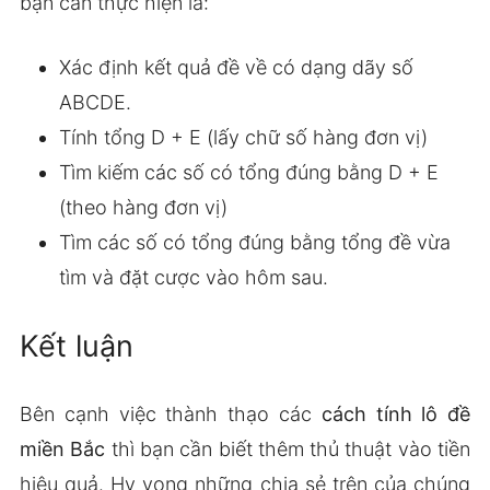
bạn cần thực hiện là:
Xác định kết quả đề về có dạng dãy số
ABCDE.
Tính tổng D + E (lấy chữ số hàng đơn vị)
Tìm kiếm các số có tổng đúng bằng D + E
(theo hàng đơn vị)
Tìm các số có tổng đúng bằng tổng đề vừa
tìm và đặt cược vào hôm sau.
Kết luận
Bên cạnh việc thành thạo các
cách tính lô đề
miền Bắc
thì bạn cần biết thêm thủ thuật vào tiền
hiệu quả. Hy vọng những chia sẻ trên của chúng