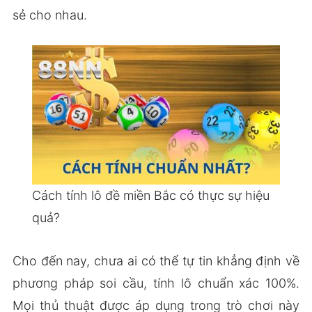
sẻ cho nhau.
Cách tính lô đề miền Bắc có thực sự hiệu
quả?
Cho đến nay, chưa ai có thể tự tin khẳng định về
phương pháp soi cầu, tính lô chuẩn xác 100%.
Mọi thủ thuật được áp dụng trong trò chơi này