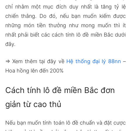
chỉ nhằm một mục đích duy nhất là tăng tỷ lệ
chiến thắng. Do đó, nếu bạn muốn kiếm được
những món tiền thưởng như mong muốn thì ít
nhất phải biết các cách tính lô đề miền Bắc dưới
đây.
⇒ Xem thêm tại đây về
Hệ thống đại lý 88nn
–
Hoa hồng lên đến 200%
Cách tính lô đề miền Bắc đơn
giản từ cao thủ
Nếu bạn muốn tính toán lô đề chuẩn và đặt cược