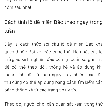
hôm sau nhé!
Cách tính lô đề miền Bắc theo ngày trong
tuần
Đây là cách thức soi cầu lô đề miền Bắc khá
quen thuộc đối với các cược thủ. Hầu hết các lô
thủ giàu kinh nghiệm đều có một cuốn số ghi chú
để có thể theo dõi, thống kê và áp dụng khi
muốn tính cầu lô theo ngày. Tuy nhiên, các tân
thủ cũng có thể áp dụng bằng cách tìm kiếm các
bảng thống kê từ các trang tin uy tín.
Theo đó, người chơi cần quan sát xem trong thứ