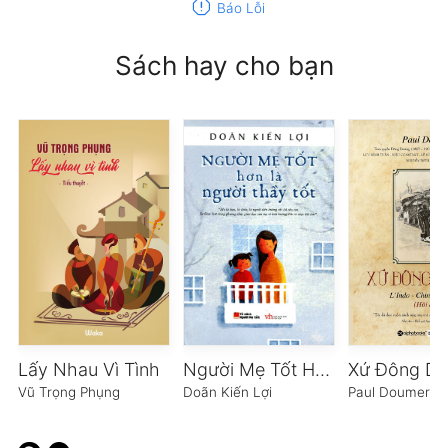
report
Báo Lỗi
Sách hay cho bạn
Lấy Nhau Vì Tình
Người Mẹ Tốt Hơn Là Người Thầy Tốt
Xứ Đông D
Vũ Trọng Phụng
Doãn Kiến Lợi
Paul Doumer