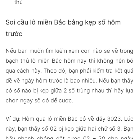
thủ
Soi cầu lô miền Bắc bằng kẹp số hôm
trước
Nếu bạn muốn tìm kiếm xem con nào sẽ về trong
bạch thủ lô miền Bắc hôm nay thì không nên bỏ
qua cách này. Theo đó, bạn phải kiểm tra kết quả
đề về ngày hôm trước là bao nhiêu. Nếu bạn thấy
có số nào bị kẹp giữa 2 số trùng nhau thì hãy lựa
chọn ngay số đó để cược.
Ví dụ: Hôm qua lô miền Bắc có về dãy 3023. Lúc
này, bạn thấy số 02 bị kẹp giữa hai chữ số 3. Bạn
hãy nhanh chóng đặt cược 02 – 20 cho ngày