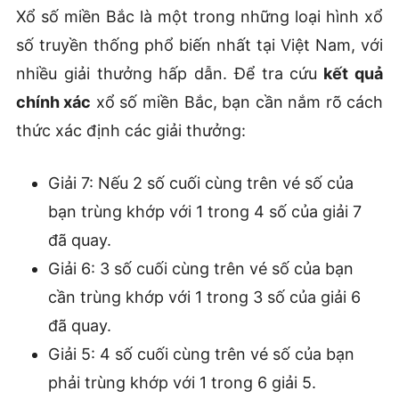
Xổ số miền Bắc là một trong những loại hình xổ
số truyền thống phổ biến nhất tại Việt Nam, với
nhiều giải thưởng hấp dẫn. Để tra cứu
kết quả
chính xác
xổ số miền Bắc, bạn cần nắm rõ cách
thức xác định các giải thưởng:
Giải 7: Nếu 2 số cuối cùng trên vé số của
bạn trùng khớp với 1 trong 4 số của giải 7
đã quay.
Giải 6: 3 số cuối cùng trên vé số của bạn
cần trùng khớp với 1 trong 3 số của giải 6
đã quay.
Giải 5: 4 số cuối cùng trên vé số của bạn
phải trùng khớp với 1 trong 6 giải 5.