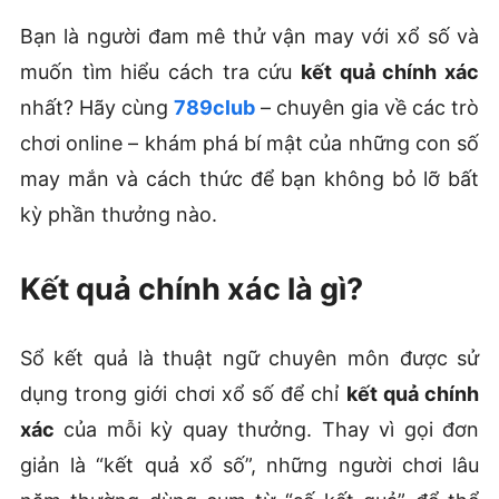
Bạn là người đam mê thử vận may với xổ số và
muốn tìm hiểu cách tra cứu
kết quả chính xác
nhất? Hãy cùng
789club
– chuyên gia về các trò
chơi online – khám phá bí mật của những con số
may mắn và cách thức để bạn không bỏ lỡ bất
kỳ phần thưởng nào.
Kết quả chính xác là gì?
Sổ kết quả là thuật ngữ chuyên môn được sử
dụng trong giới chơi xổ số để chỉ
kết quả chính
xác
của mỗi kỳ quay thưởng. Thay vì gọi đơn
giản là “kết quả xổ số”, những người chơi lâu