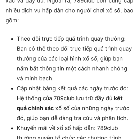
xác và đầy đủ. Ngoài ra, 789club còn cung cấp
nhiều dịch vụ hấp dẫn cho người chơi xổ số, bao
gồm:
Theo dõi trực tiếp quá trình quay thưởng:
Bạn có thể theo dõi trực tiếp quá trình quay
thưởng của các loại hình xổ số, giúp bạn
nắm bắt thông tin một cách nhanh chóng
và minh bạch.
Cập nhật bảng kết quả các ngày trước đó:
Hệ thống của 789club lưu trữ đầy đủ
kết
quả chính xác
xổ số của những ngày trước
đó, giúp bạn dễ dàng tra cứu và phân tích.
Khuyến mãi về xổ số hấp dẫn: 789club
thường xuyên tổ chức các chương trình