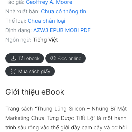
Tác giả:
Geoffrey A. Moore
Nhà xuất bản:
Chưa có thông tin
Thể loại:
Chưa phân loại
Định dạng:
AZW3
EPUB
MOBI
PDF
Ngôn ngữ:
Tiếng Việt
download
visibility
Tải ebook
Đọc online
shopping_cart
Mua sách giấy
Giới thiệu eBook
Trang sách “Thung Lũng Silicon – Những Bí Mật
Marketing Chưa Từng Được Tiết Lộ” là một hành
trình sâu rộng vào thế giới đầy cạm bẫy và cơ hội