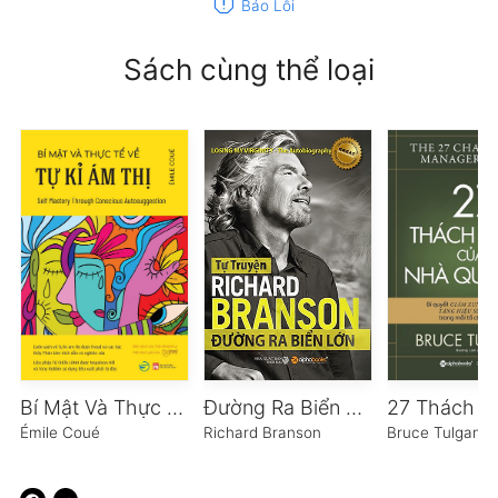
report
Báo Lỗi
Sách cùng thể loại
Bí Mật Và Thực Tế Về Tự Kỉ Ám Thị
Đường Ra Biển Lớn
Émile Coué
Richard Branson
Bruce Tulgan