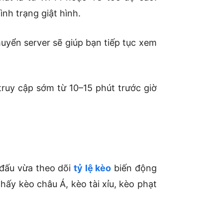
nh trạng giật hình.
huyển server sẽ giúp bạn tiếp tục xem
truy cập sớm từ 10–15 phút trước giờ
 đấu vừa theo dõi
tỷ lệ kèo
biến động
hấy kèo châu Á, kèo tài xỉu, kèo phạt