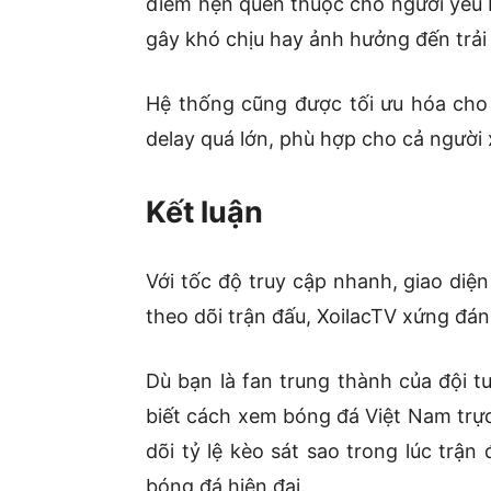
điểm hẹn quen thuộc cho người yêu b
gây khó chịu hay ảnh hưởng đến trả
Hệ thống cũng được tối ưu hóa cho 
delay quá lớn, phù hợp cho cả người
Kết luận
Với tốc độ truy cập nhanh, giao diện 
theo dõi trận đấu, XoilacTV xứng đá
Dù bạn là fan trung thành của đội t
biết cách xem bóng đá Việt Nam trực
dõi tỷ lệ kèo sát sao trong lúc trậ
bóng đá hiện đại.