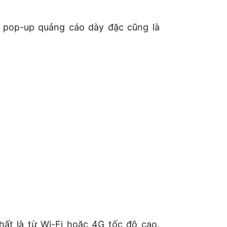
n pop-up quảng cáo dày đặc cũng là
hất là từ Wi-Fi hoặc 4G tốc độ cao.