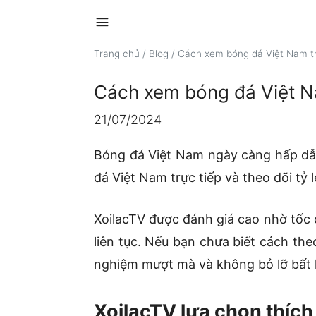
menu
Trang chủ
/
Blog
/
Cách xem bóng đá Việt Nam tr
Cách xem bóng đá Việt Na
21/07/2024
Bóng đá Việt Nam ngày càng hấp dẫn 
đá Việt Nam trực tiếp và theo dõi tỷ 
XoilacTV được đánh giá cao nhờ tốc đ
liên tục. Nếu bạn chưa biết cách theo
nghiệm mượt mà và không bỏ lỡ bất k
XoilacTV lựa chọn thíc