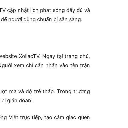
TV cập nhật lịch phát sóng đầy đủ và
t để người dùng chuẩn bị sẵn sàng.
ebsite XoilacTV. Ngay tại trang chủ,
 Người xem chỉ cần nhấn vào tên trận
mượt mà và độ trễ thấp. Trong trường
 bị gián đoạn.
ng Việt trực tiếp, tạo cảm giác quen