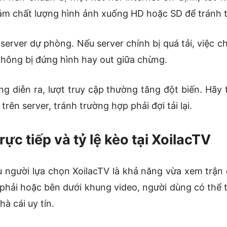
m chất lượng hình ảnh xuống HD hoặc SD để tránh tì
server dự phòng. Nếu server chính bị quá tải, việc c
không bị đứng hình hay out giữa chừng.
ng diễn ra, lượt truy cập thường tăng đột biến. Hãy 
trên server, tránh trường hợp phải đợi tải lại.
c tiếp và tỷ lệ kèo tại XoilacTV
u người lựa chọn XoilacTV là khả năng vừa xem trận
 phải hoặc bên dưới khung video, người dùng có thể t
à cái uy tín.