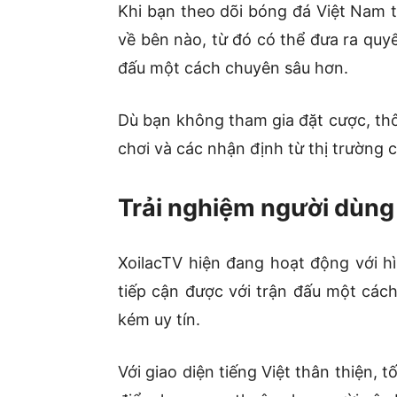
Khi bạn theo dõi bóng đá Việt Nam t
về bên nào, từ đó có thể đưa ra quy
đấu một cách chuyên sâu hơn.
Dù bạn không tham gia đặt cược, thô
chơi và các nhận định từ thị trường 
Trải nghiệm người dùng 
XoilacTV hiện đang hoạt động với hì
tiếp cận được với trận đấu một cách
kém uy tín.
Với giao diện tiếng Việt thân thiện, 