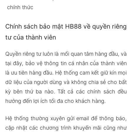
chính thức
Chính sách bảo mật HB88 về quyền riêng
tư của thành viên
Quyền riêng tư luôn là mối quan tâm hàng đầu, và
tại đây, bảo vệ thông tin cá nhân của thành viên
là ưu tiên hàng đầu. Hệ thống cam kết giữ kín mọi
dữ liệu của người dùng và không chia sẻ cho bất
kỳ bên thứ ba nào. Tất cả các chính sách đều
hướng đến lợi ích tối đa cho khách hàng.
Hệ thống thường xuyên gửi email để thông báo,
cập nhật các chương trình khuyến mãi cũng như