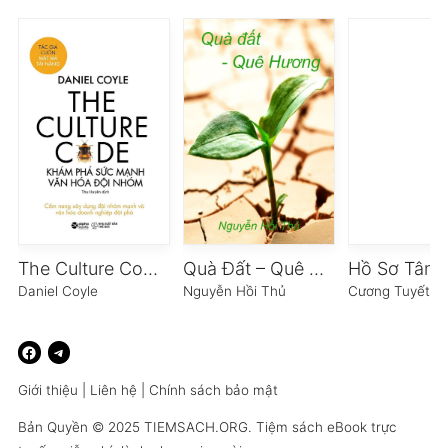
The Culture Code: Khám Phá Sức Mạnh Văn Hóa Đội Nhóm
Quà Đất – Quê Hương
Daniel Coyle
Nguyễn Hồi Thủ
Cương Tuyết Ấ
Giới thiệu
|
Liên hệ
|
Chính sách bảo mật
Bản Quyền © 2025
TIEMSACH.ORG
. Tiệm sách eBook trực