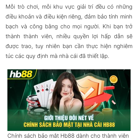
Mỗi trò chơi, mỗi khu vực giải trí đều có những
điều khoản và điều kiện riêng, đảm bảo tính minh
bạch và công bằng cho mọi người. Khi bạn trở
thành thành viên, nhiều quyền lợi hấp dẫn sẽ
được trao, tuy nhiên bạn cần thực hiện nghiêm
túc các quy định mà nhà cái đã thiết lập.
Chính sách bảo mật Hb88 dành cho thành viên