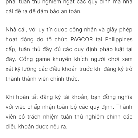
phải tuân thủ nghiêm ngặt các quy định mà nhà
cái đề ra để đảm bảo an toàn.
Nhà cái, với uy tín được công nhận và giấy phép
hoạt động do tổ chức PAGCOR tại Philippines
cấp, tuân thủ đầy đủ các quy định pháp luật tại
đây. Cổng game khuyến khích người chơi xem
xét kỹ lưỡng các điều khoản trước khi đăng ký trở
thành thành viên chính thức.
Khi hoàn tất đăng ký tài khoản, bạn đồng nghĩa
với việc chấp nhận toàn bộ các quy định. Thành
viên có trách nhiệm tuân thủ nghiêm chỉnh các
điều khoản được nêu ra.