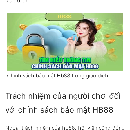
giao dịch.
Chính sách bảo mật Hb88 trong giao dịch
Trách nhiệm của người chơi đối
với chính sách bảo mật HB88
Ngoài trách nhiệm của hb88, hội viên cũng đóng