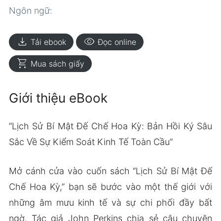
Ngôn ngữ:
download
visibility
Tải ebook
Đọc online
shopping_cart
Mua sách giấy
Giới thiệu eBook
“Lịch Sử Bí Mật Đế Chế Hoa Kỳ: Bản Hồi Ký Sâu
Sắc Về Sự Kiểm Soát Kinh Tế Toàn Cầu”
Mở cánh cửa vào cuốn sách “Lịch Sử Bí Mật Đế
Chế Hoa Kỳ,” bạn sẽ bước vào một thế giới với
những âm mưu kinh tế và sự chi phối đầy bất
ngờ. Tác giả John Perkins chia sẻ câu chuyện