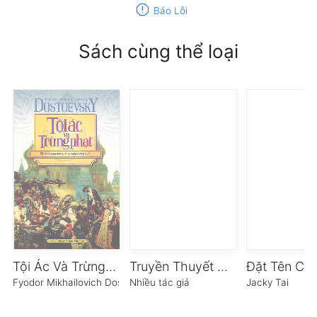
report
Báo Lỗi
Sách cùng thể loại
Tội Ác Và Trừng Phạt
Truyền Thuyết Hoa Hồng
Fyodor Mikhailovich Dostoevsky
Nhiều tác giả
Jacky Tai