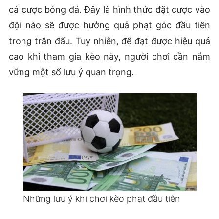
cá cược bóng đá. Đây là hình thức đặt cược vào
đội nào sẽ được hưởng quả phạt góc đầu tiên
trong trận đấu. Tuy nhiên, để đạt được hiệu quả
cao khi tham gia kèo này, người chơi cần nắm
vững một số lưu ý quan trọng.
Những lưu ý khi chơi kèo phạt đầu tiên