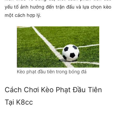
yếu tố ảnh hưởng đến trận đấu và lựa chọn kèo
một cách hợp lý.
Kèo phạt đầu tiên trong bóng đá
Cách Chơi Kèo Phạt Đầu Tiên
Tại K8cc