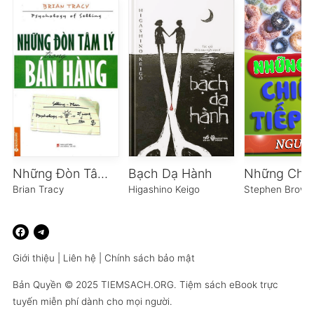
Những Đòn Tâm Lý Trong Bán Hàng
Bạch Dạ Hành
Brian Tracy
Higashino Keigo
Stephen Brown
Giới thiệu
|
Liên hệ
|
Chính sách bảo mật
Bản Quyền © 2025
TIEMSACH.ORG
. Tiệm sách eBook trực
tuyến miễn phí dành cho mọi người.