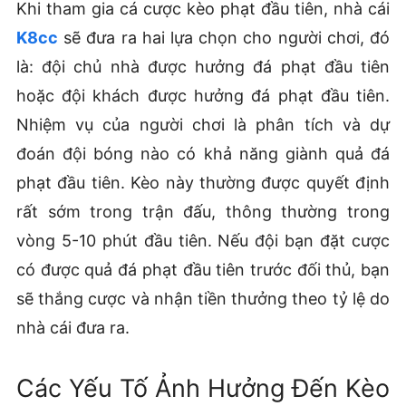
Khi tham gia cá cược kèo phạt đầu tiên, nhà cái
K8cc
sẽ đưa ra hai lựa chọn cho người chơi, đó
là: đội chủ nhà được hưởng đá phạt đầu tiên
hoặc đội khách được hưởng đá phạt đầu tiên.
Nhiệm vụ của người chơi là phân tích và dự
đoán đội bóng nào có khả năng giành quả đá
phạt đầu tiên. Kèo này thường được quyết định
rất sớm trong trận đấu, thông thường trong
vòng 5-10 phút đầu tiên. Nếu đội bạn đặt cược
có được quả đá phạt đầu tiên trước đối thủ, bạn
sẽ thắng cược và nhận tiền thưởng theo tỷ lệ do
nhà cái đưa ra.
Các Yếu Tố Ảnh Hưởng Đến Kèo