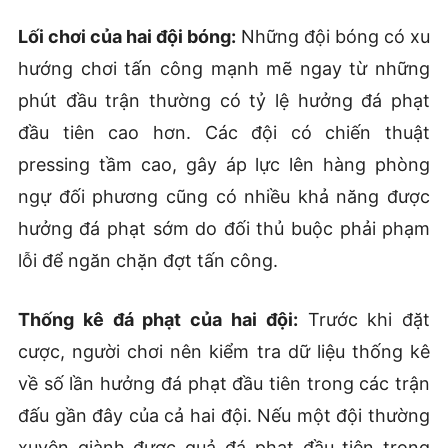
Lối chơi của hai đội bóng:
Những đội bóng có xu
hướng chơi tấn công mạnh mẽ ngay từ những
phút đầu trận thường có tỷ lệ hưởng đá phạt
đầu tiên cao hơn. Các đội có chiến thuật
pressing tầm cao, gây áp lực lên hàng phòng
ngự đối phương cũng có nhiều khả năng được
hưởng đá phạt sớm do đối thủ buộc phải phạm
lỗi để ngăn chặn đợt tấn công.
Thống kê đá phạt của hai đội:
Trước khi đặt
cược, người chơi nên kiểm tra dữ liệu thống kê
về số lần hưởng đá phạt đầu tiên trong các trận
đấu gần đây của cả hai đội. Nếu một đội thường
xuyên giành được quả đá phạt đầu tiên trong