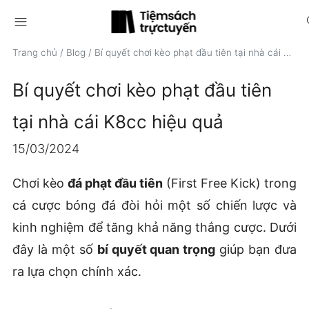
menu
s
Trang chủ
/
Blog
/
Bí quyết chơi kèo phạt đầu tiên tại nhà cái K8cc hiệu quả
Bí quyết chơi kèo phạt đầu tiên
tại nhà cái K8cc hiệu quả
15/03/2024
Chơi kèo
đá phạt đầu tiên
(First Free Kick) trong
cá cược bóng đá đòi hỏi một số chiến lược và
kinh nghiệm để tăng khả năng thắng cược. Dưới
đây là một số
bí quyết quan trọng
giúp bạn đưa
ra lựa chọn chính xác.