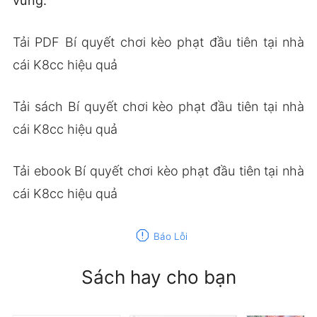
vững.
Tải PDF Bí quyết chơi kèo phạt đầu tiên tại nhà
cái K8cc hiệu quả
Tải sách Bí quyết chơi kèo phạt đầu tiên tại nhà
cái K8cc hiệu quả
Tải ebook Bí quyết chơi kèo phạt đầu tiên tại nhà
cái K8cc hiệu quả
report
Báo Lỗi
Sách hay cho bạn