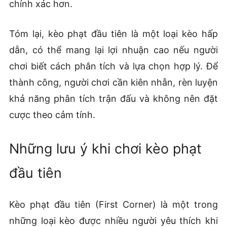
chính xác hơn.
Tóm lại, kèo phạt đầu tiên là một loại kèo hấp
dẫn, có thể mang lại lợi nhuận cao nếu người
chơi biết cách phân tích và lựa chọn hợp lý. Để
thành công, người chơi cần kiên nhẫn, rèn luyện
khả năng phân tích trận đấu và không nên đặt
cược theo cảm tính.
Những lưu ý khi chơi kèo phạt
đầu tiên
Kèo phạt đầu tiên (First Corner) là một trong
những loại kèo được nhiều người yêu thích khi