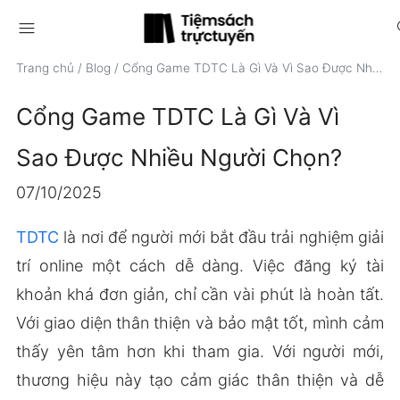
menu
s
Trang chủ
/
Blog
/
Cổng Game TDTC Là Gì Và Vì Sao Được Nhiều Người Chọn?
Cổng Game TDTC Là Gì Và Vì
Sao Được Nhiều Người Chọn?
07/10/2025
TDTC
là nơi để người mới bắt đầu trải nghiệm giải
trí online một cách dễ dàng. Việc đăng ký tài
khoản khá đơn giản, chỉ cần vài phút là hoàn tất.
Với giao diện thân thiện và bảo mật tốt, mình cảm
thấy yên tâm hơn khi tham gia. Với người mới,
thương hiệu này tạo cảm giác thân thiện và dễ