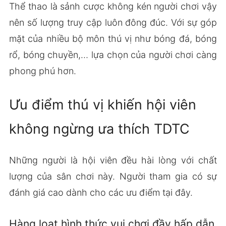
Thể thao là sảnh cược không kén người chơi vậy
nên số lượng truy cập luôn đông đúc. Với sự góp
mặt của nhiều bộ môn thú vị như bóng đá, bóng
rổ, bóng chuyền,… lựa chọn của người chơi càng
phong phú hơn.
Ưu điểm thú vị khiến hội viên
không ngừng ưa thích TDTC
Những người là hội viên đều hài lòng với chất
lượng của sân chơi này. Người tham gia có sự
đánh giá cao dành cho các ưu điểm tại đây.
Hàng loạt hình thức vui chơi đầy hấp dẫn