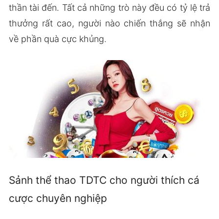
thần tài đến. Tất cả những trò này đều có tỷ lệ trả
thưởng rất cao, người nào chiến thắng sẽ nhận
về phần quà cực khủng.
Sảnh thể thao TDTC cho người thích cá
cược chuyên nghiệp