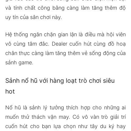
và tính chất công bằng càng làm tăng thêm độ
uy tín của sân chơi này.
Hệ thống ngăn chặn gian lận là điều mà hội viên
vô cùng tâm đắc. Dealer cuốn hút cùng đồ hoạ
chân thực càng làm tăng thêm vẻ sống động của
sảnh game.
Sảnh nổ hũ với hàng loạt trò chơi siêu
hot
Nổ hũ là sảnh lý tưởng thích hợp cho những ai
muốn thử thách vận may. Có vô vàn trò giải trí
cuốn hút cho bạn lựa chọn như tây du ký hay