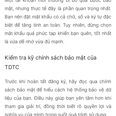
Một tài khoản mới thường bị bỏ qua bước bảo
mật, nhưng thực tế đây là phần quan trọng nhất.
Bạn nên đặt mật khẩu có cả chữ, số và ký tự đặc
biệt để tăng tính an toàn. Tuy nhiên, đừng chọn
mật khẩu quá phức tạp khiến bạn quên, tốt nhất
là vừa dễ nhớ vừa đủ mạnh.
Kiểm tra kỹ chính sách bảo mật của
TDTC
Trước khi hoàn tất đăng ký, hãy đọc qua chính
sách bảo mật để hiểu cách hệ thống bảo vệ dữ
liệu của bạn. Điều này giúp bạn yên tâm hơn khi
tham gia giải trí, đồng thời biết rõ quyền lợi và
nghĩa vụ của mình trong suốt quá trình sử dụng.