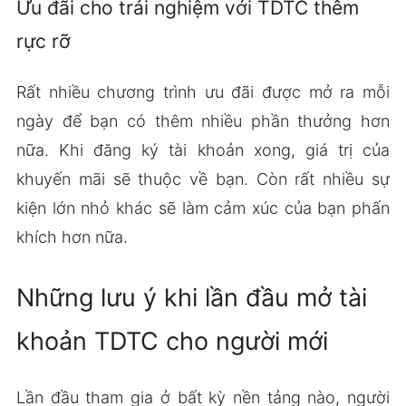
Ưu đãi cho trải nghiệm với TDTC thêm
rực rỡ
Rất nhiều chương trình ưu đãi được mở ra mỗi
ngày để bạn có thêm nhiều phần thưởng hơn
nữa. Khi đăng ký tài khoản xong, giá trị của
khuyến mãi sẽ thuộc về bạn. Còn rất nhiều sự
kiện lớn nhỏ khác sẽ làm cảm xúc của bạn phấn
khích hơn nữa.
Những lưu ý khi lần đầu mở tài
khoản TDTC cho người mới
Lần đầu tham gia ở bất kỳ nền tảng nào, người