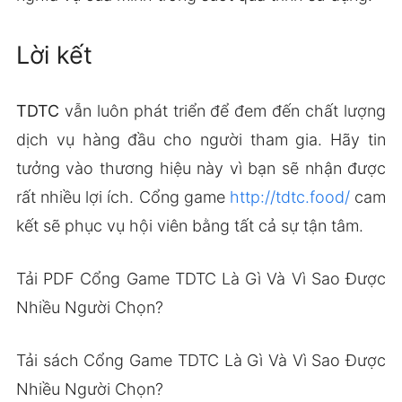
Lời kết
TDTC
vẫn luôn phát triển để đem đến chất lượng
dịch vụ hàng đầu cho người tham gia. Hãy tin
tưởng vào thương hiệu này vì bạn sẽ nhận được
rất nhiều lợi ích. Cổng game
http://tdtc.food/
cam
kết sẽ phục vụ hội viên bằng tất cả sự tận tâm.
Tải PDF Cổng Game TDTC Là Gì Và Vì Sao Được
Nhiều Người Chọn?
Tải sách Cổng Game TDTC Là Gì Và Vì Sao Được
Nhiều Người Chọn?