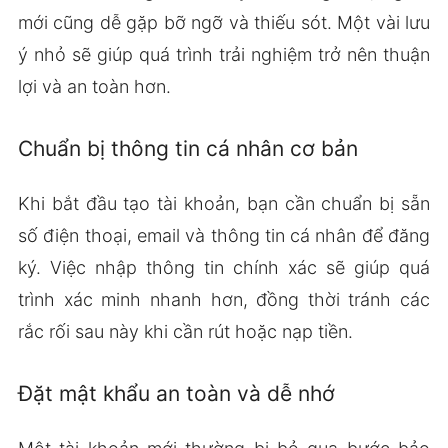
mới cũng dễ gặp bỡ ngỡ và thiếu sót. Một vài lưu
ý nhỏ sẽ giúp quá trình trải nghiệm trở nên thuận
lợi và an toàn hơn.
Chuẩn bị thông tin cá nhân cơ bản
Khi bắt đầu tạo tài khoản, bạn cần chuẩn bị sẵn
số điện thoại, email và thông tin cá nhân để đăng
ký. Việc nhập thông tin chính xác sẽ giúp quá
trình xác minh nhanh hơn, đồng thời tránh các
rắc rối sau này khi cần rút hoặc nạp tiền.
Đặt mật khẩu an toàn và dễ nhớ