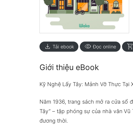
download
visibility
shopping_ca
Tải ebook
Đọc online
Giới thiệu eBook
Kỹ Nghệ Lấy Tây: Mảnh Vỡ Thực Tại 
Năm 1936, trang sách mở ra cửa sổ đ
Tây” – tập phóng sự của nhà văn Vũ 
đương thời.