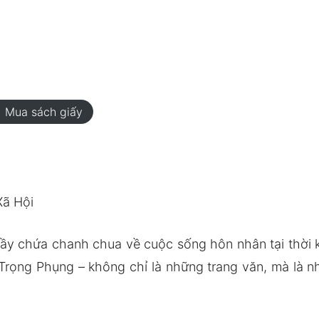
rt
Mua sách giấy
Xã Hội
ầy chứa chanh chua về cuộc sống hôn nhân tại thời k
Trọng Phụng – không chỉ là những trang văn, mà là 