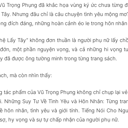
 Vũ Trọng Phụng đã khắc họa vùng ký ức chưa từng đ
Tây. Nhưng đâu chỉ là câu chuyện tình yêu mộng mơ? 
ông đích đáng, những hoàn cảnh éo le trong hôn nhân
ệ Lấy Tây” không đơn thuần là người phụ nữ lấy ch
u đớn, một phần nguyện vọng, và cả những hi vọng 
y đã được ông tường minh trong từng trang sách.
ch, mà còn nhìn thấy:
 tác phẩm của Vũ Trọng Phụng không chỉ chụp lại vẻ
. Những Suy Tư Về Tình Yêu và Hôn Nhân: Từng tran
về hôn nhân, tình yêu và giới tính. Tiếng Nói Cho N
o sợ, hy vọng và sự tự chấp nhận của người phụ nữ.