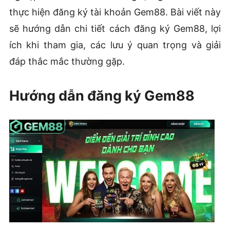
thực hiện đăng ký tài khoản Gem88. Bài viết này
sẽ hướng dẫn chi tiết cách đăng ký Gem88, lợi
ích khi tham gia, các lưu ý quan trọng và giải
đáp thắc mắc thường gặp.
Hướng dẫn đăng ký Gem88