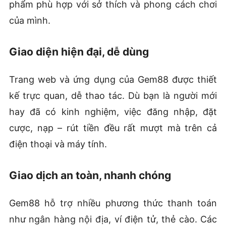
phẩm phù hợp với sở thích và phong cách chơi
của mình.
Giao diện hiện đại, dễ dùng
Trang web và ứng dụng của Gem88 được thiết
kế trực quan, dễ thao tác. Dù bạn là người mới
hay đã có kinh nghiệm, việc đăng nhập, đặt
cược, nạp – rút tiền đều rất mượt mà trên cả
điện thoại và máy tính.
Giao dịch an toàn, nhanh chóng
Gem88 hỗ trợ nhiều phương thức thanh toán
như ngân hàng nội địa, ví điện tử, thẻ cào. Các