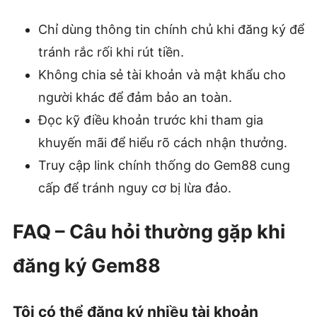
Chỉ dùng thông tin chính chủ khi đăng ký để
tránh rắc rối khi rút tiền.
Không chia sẻ tài khoản và mật khẩu cho
người khác để đảm bảo an toàn.
Đọc kỹ điều khoản trước khi tham gia
khuyến mãi để hiểu rõ cách nhận thưởng.
Truy cập link chính thống do Gem88 cung
cấp để tránh nguy cơ bị lừa đảo.
FAQ – Câu hỏi thường gặp khi
đăng ký Gem88
Tôi có thể đăng ký nhiều tài khoản