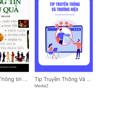
CNQLHQ – Thông tin hiệu quả
Tip Truyền Thông Và Thương Hiệu
Tuần Làm Việ
MediaZ
Timothy Ferriss