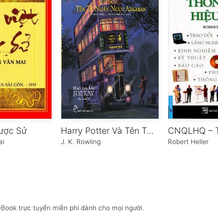
ược Sử
Harry Potter Và Tên Tù Nhân Ngục Azkaban – Tập 3
ai
J. K. Rowling
Robert Heller
eBook trực tuyến miễn phí dành cho mọi người.