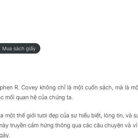
rt
Mua sách giấy
phen R. Covey không chỉ là một cuốn sách, mà là một
ác mối quan hệ của chúng ta.
một thế giới tươi đẹp của sự hiểu biết, lòng tin, và 
 này truyền cảm hứng thông qua các câu chuyện và ví
gày.