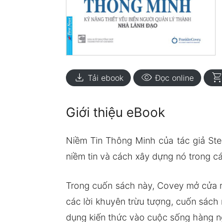
download
visibility
shopping_ca
Tải ebook
Đọc online
Giới thiệu eBook
Niềm Tin Thông Minh của tác giả Ste
niềm tin và cách xây dựng nó trong c
Trong cuốn sách này, Covey mở cửa ra 
các lời khuyên trừu tượng, cuốn sách
dụng kiến thức vào cuộc sống hàng n