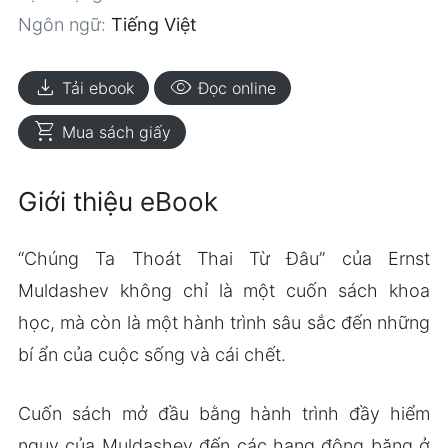
Ngôn ngữ:
Tiếng Việt
download
visibility
Tải ebook
Đọc online
shopping_cart
Mua sách giấy
Giới thiệu eBook
“Chúng Ta Thoát Thai Từ Đâu” của Ernst
Muldashev không chỉ là một cuốn sách khoa
học, mà còn là một hành trình sâu sắc đến những
bí ẩn của cuộc sống và cái chết.
Cuốn sách mở đầu bằng hành trình đầy hiểm
nguy của Muldashev đến các hang động băng ở