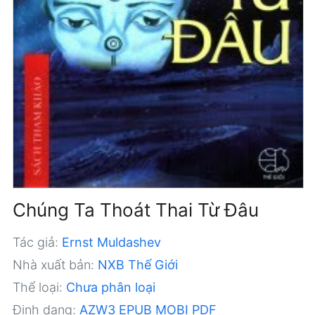
Chúng Ta Thoát Thai Từ Đâu
Tác giả:
Ernst Muldashev
Nhà xuất bản:
NXB Thế Giới
Thể loại:
Chưa phân loại
Định dạng:
AZW3
EPUB
MOBI
PDF