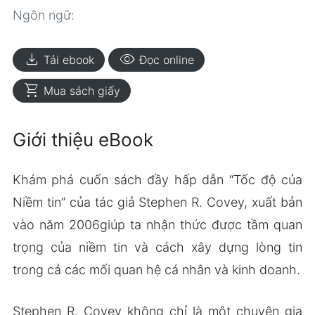
Ngôn ngữ:
download
visibility
Tải ebook
Đọc online
shopping_cart
Mua sách giấy
Giới thiệu eBook
Khám phá cuốn sách đầy hấp dẫn “Tốc độ của
Niềm tin” của tác giả Stephen R. Covey, xuất bản
vào năm 2006giúp ta nhận thức được tầm quan
trọng của niềm tin và cách xây dựng lòng tin
trong cả các mối quan hệ cá nhân và kinh doanh.
Stephen R. Covey không chỉ là một chuyên gia