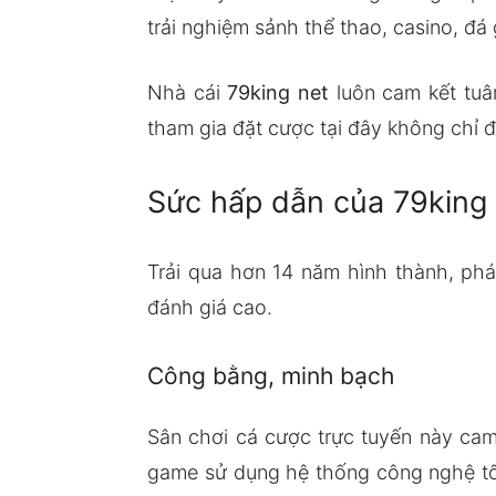
trải nghiệm sảnh thể thao, casino, đá 
Nhà cái
79king net
luôn cam kết tuân
tham gia đặt cược tại đây không chỉ 
Sức hấp dẫn của 79king 
Trải qua hơn 14 năm hình thành, phá
đánh giá cao.
Công bằng, minh bạch
Sân chơi cá cược trực tuyến này cam
game sử dụng hệ thống công nghệ tối