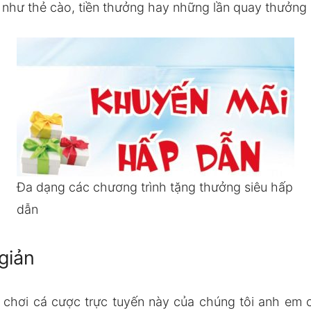
ị như thẻ cào, tiền thưởng hay những lần quay thưởng 
Đa dạng các chương trình tặng thưởng siêu hấp
dẫn
giản
n chơi cá cược trực tuyến này của chúng tôi anh em