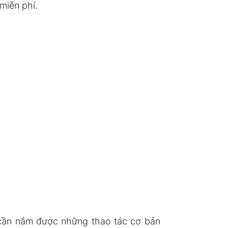
miễn phí.
 cần nắm được những thao tác cơ bản