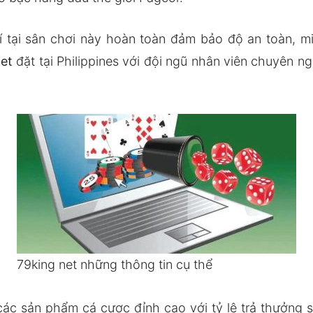
 trí tại sân chơi này hoàn toàn đảm bảo độ an toàn, 
et
đặt tại Philippines với đội ngũ nhân viên chuyên n
79king net những thông tin cụ thể
các sản phẩm cá cược đỉnh cao với tỷ lệ trả thưởng 