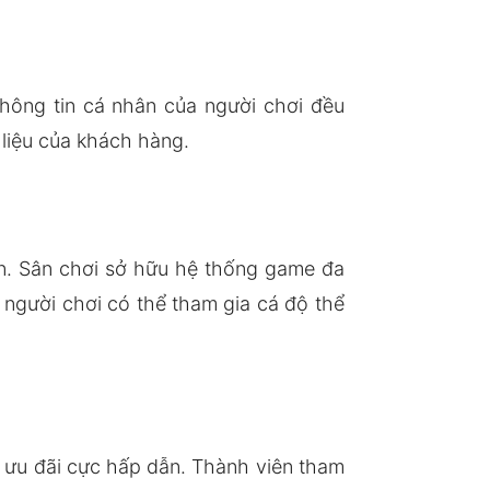
hông tin cá nhân của người chơi đều
liệu của khách hàng.
yến. Sân chơi sở hữu hệ thống game đa
người chơi có thể tham gia cá độ thể
c ưu đãi cực hấp dẫn. Thành viên tham