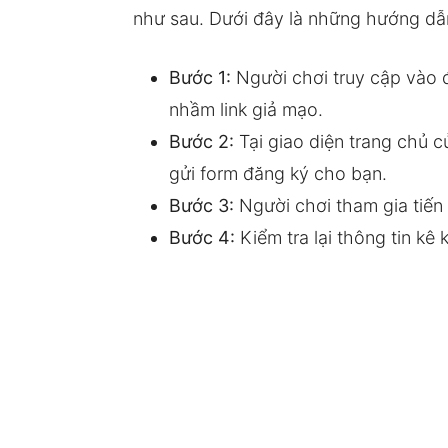
như sau. Dưới đây là những hướng dẫn
Bước 1:
Người chơi truy cập vào 
nhầm link giả mạo.
Bước 2:
Tại giao diện trang chủ 
gửi form đăng ký cho bạn.
Bước 3:
Người chơi tham gia tiến
Bước 4:
Kiểm tra lại thông tin kê