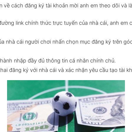
 về cách đăng ký tài khoản mời anh em theo dõi và l
đường link chính thức trực tuyến của nhà cái, anh em 
của nhà cái người chơi nhấn chọn mục đăng ký trên gó
 hành nhập đầy đủ thông tin cá nhân chính chủ.
 khai đăng ký với nhà cái và xác nhận yêu cầu tạo tài k