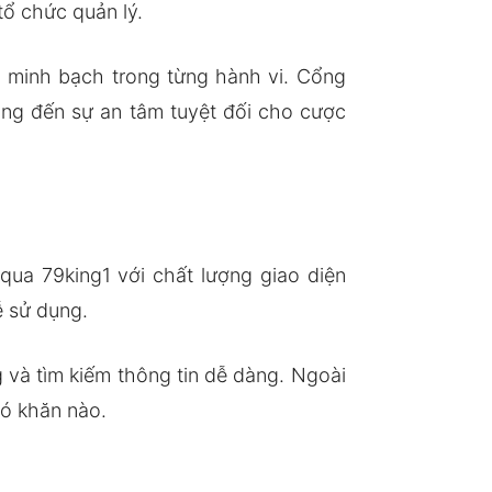
tổ chức quản lý.
u minh bạch trong từng hành vi. Cổng
ang đến sự an tâm tuyệt đối cho cược
qua 79king1 với chất lượng giao diện
ễ sử dụng.
g và tìm kiếm thông tin dễ dàng. Ngoài
hó khăn nào.