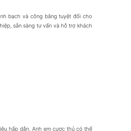
minh bạch và công bằng tuyệt đối cho
ghiệp, sẵn sàng tư vấn và hỗ trợ khách
siêu hấp dẫn. Anh em cược thủ có thể