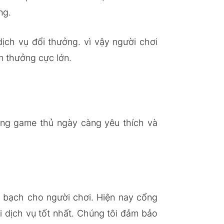
ng.
ịch vụ đổi thưởng. vì vậy người chơi
n thưởng cực lớn.
đồng game thủ ngày càng yêu thích và
h bạch cho người chơi. Hiện nay cổng
 dịch vụ tốt nhất. Chúng tôi đảm bảo