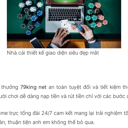
Nhà cái thiết kế giao diện siêu đẹp mắt
i thưởng
79king net
an toàn tuyệt đối và tiết kiệm t
ời chơi dễ dàng nạp tiền và rút tiền chỉ với các bước 
e trực tổng đài 24/7 cam kết mang lại trải nghiệm tố
toàn, thuận tiện anh em không thể bỏ qua.