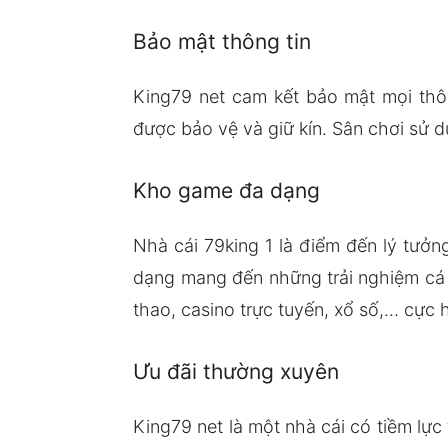
Bảo mật thông tin
King79 net cam kết bảo mật mọi thô
được bảo vệ và giữ kín. Sân chơi sử
Kho game đa dạng
Nhà cái 79king 1 là điểm đến lý tưởn
dạng mang đến những trải nghiệm cá 
thao, casino trực tuyến, xổ số,… cực 
Ưu đãi thường xuyên
King79 net là một nhà cái có tiềm lự