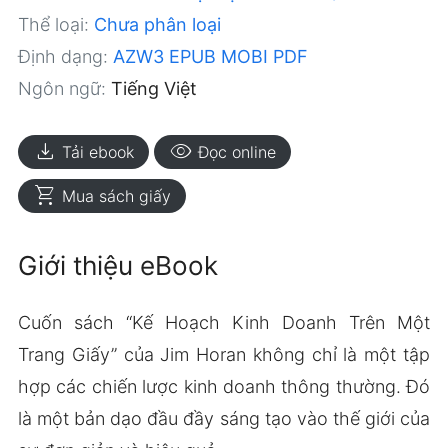
Thể loại:
Chưa phân loại
Định dạng:
AZW3
EPUB
MOBI
PDF
Ngôn ngữ:
Tiếng Việt
download
visibility
Tải ebook
Đọc online
shopping_cart
Mua sách giấy
Giới thiệu eBook
Cuốn sách “Kế Hoạch Kinh Doanh Trên Một
Trang Giấy” của Jim Horan không chỉ là một tập
hợp các chiến lược kinh doanh thông thường. Đó
là một bản dạo đầu đầy sáng tạo vào thế giới của