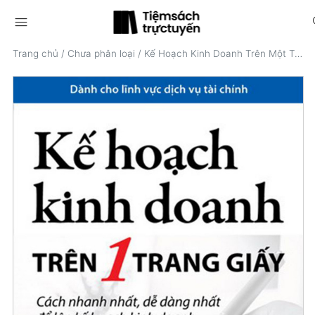
menu
s
Trang chủ
/
Chưa phân loại
/
Kế Hoạch Kinh Doanh Trên Một Trang Giấy