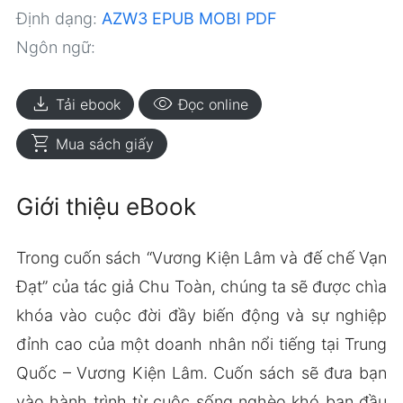
Định dạng:
AZW3
EPUB
MOBI
PDF
Ngôn ngữ:
download
visibility
Tải ebook
Đọc online
shopping_cart
Mua sách giấy
Giới thiệu eBook
Trong cuốn sách “Vương Kiện Lâm và đế chế Vạn
Đạt” của tác giả Chu Toàn, chúng ta sẽ được chìa
khóa vào cuộc đời đầy biến động và sự nghiệp
đỉnh cao của một doanh nhân nổi tiếng tại Trung
Quốc – Vương Kiện Lâm. Cuốn sách sẽ đưa bạn
vào hành trình từ cuộc sống nghèo khó ban đầu