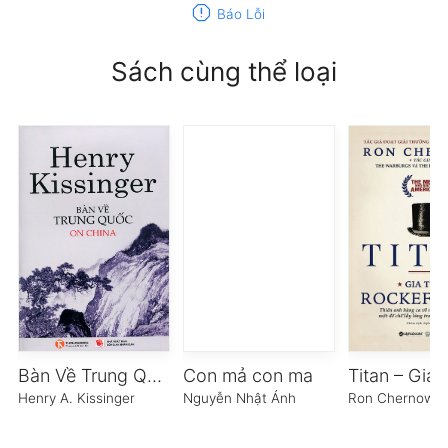
report
Báo Lỗi
Sách cùng thể loại
Bàn Về Trung Quốc
Con mả con ma
Henry A. Kissinger
Nguyễn Nhật Ánh
Ron Chernow