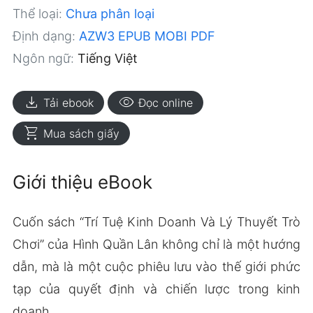
Thể loại:
Chưa phân loại
Định dạng:
AZW3
EPUB
MOBI
PDF
Ngôn ngữ:
Tiếng Việt
download
visibility
Tải ebook
Đọc online
shopping_cart
Mua sách giấy
Giới thiệu eBook
Cuốn sách “Trí Tuệ Kinh Doanh Và Lý Thuyết Trò
Chơi” của Hình Quần Lân không chỉ là một hướng
dẫn, mà là một cuộc phiêu lưu vào thế giới phức
tạp của quyết định và chiến lược trong kinh
doanh.