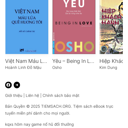
Việt Nam Máu Lửa Quê Hương Tôi
Yêu – Being In Love
Hiệp Khách
Hoành Linh Đỗ Mậu
Osho
Kim Dung
Giới thiệu
|
Liên hệ
|
Chính sách bảo mật
Bản Quyền © 2025
TIEMSACH.ORG
. Tiệm sách eBook trực
tuyến miễn phí dành cho mọi người.
kqxs hôm nay
game nổ hũ đổi thưởng