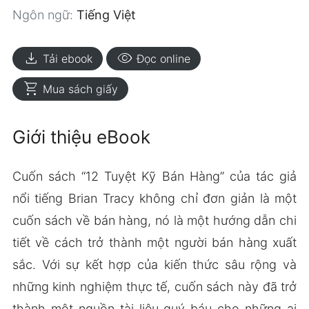
Ngôn ngữ:
Tiếng Việt
download
visibility
Tải ebook
Đọc online
shopping_cart
Mua sách giấy
Giới thiệu eBook
Cuốn sách “12 Tuyệt Kỹ Bán Hàng” của tác giả
nổi tiếng Brian Tracy không chỉ đơn giản là một
cuốn sách về bán hàng, nó là một hướng dẫn chi
tiết về cách trở thành một người bán hàng xuất
sắc. Với sự kết hợp của kiến thức sâu rộng và
những kinh nghiệm thực tế, cuốn sách này đã trở
thành một nguồn tài liệu quý báu cho những ai