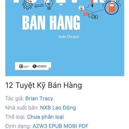
12 Tuyệt Kỹ Bán Hàng
Tác giả:
Brian Tracy
Nhà xuất bản:
NXB Lao Động
Thể loại:
Chưa phân loại
Định dạng:
AZW3
EPUB
MOBI
PDF